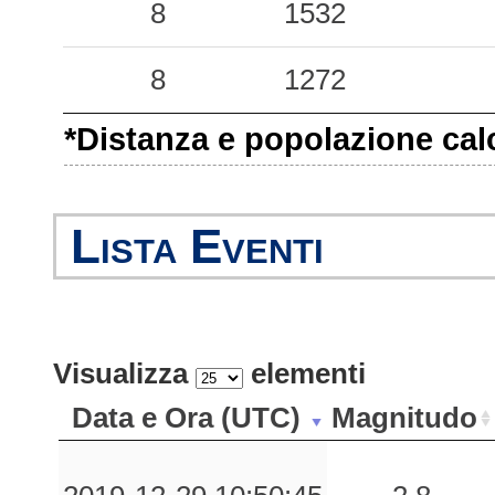
8
1532
0.03
CVL
146
8
1272
0.03
RCU
60
*Distanza e popolazione calco
0.03
SAR
180
0.01
ALD
161
Lista Eventi
Visualizza
elementi
Data e Ora (UTC)
Magnitudo