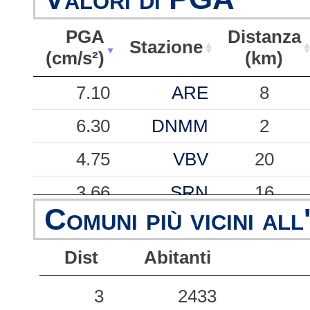
PGA
Distanza
Stazione
(cm/s²)
(km)
PGA
Stazione
Distanza
7.10
ARE
8
(cm/s²)
(km)
6.30
DNMM
2
4.75
VBV
20
3.66
SRN
16
Comuni più vicini all
2.63
BRO
20
Dist
Abitanti
1.34
FDF
34
1.03
STI
27
3
2433