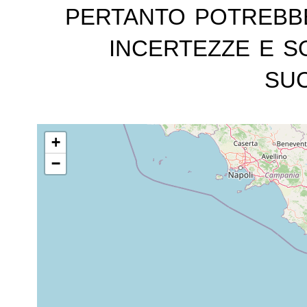
pertanto potrebb
incertezze e s
suc
+
−