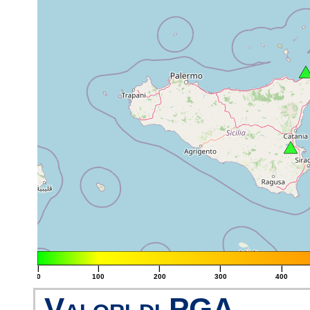
|
|
|
|
|
0
100
200
300
400
Valori di PGA