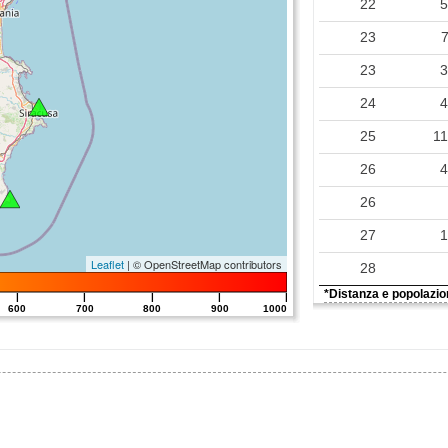
22
0.06
23
0.05
23
0.04
24
0.03
25
1
0.02
26
0.02
26
0.01
27
Leaflet
| © OpenStreetMap contributors
28
0.01
*Distanza e popolazion
|
|
|
|
|
600
700
800
900
1000