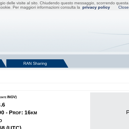
raggio delle visite al sito. Chiudendo questo messaggio, scorrendo ques
cookie. Per maggiori informazioni consulta la
privacy policy
Close
RAN Sharing
fonte INGV)
3.6
P
90 - Prof: 16km
o
58 (UTC)