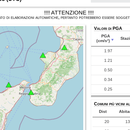
!!!! ATTENZIONE !!!!
ultato di elaborazioni automatiche, pertanto potrebbero essere soggett
Valori di PGA
PGA
Staz
(cm/s²)
PGA
Staz
1.97
(cm/s²)
1.21
0.50
0.34
0.25
0.19
Comuni più vicini a
0.15
Dist
Abita
0.08
20
1
0.08