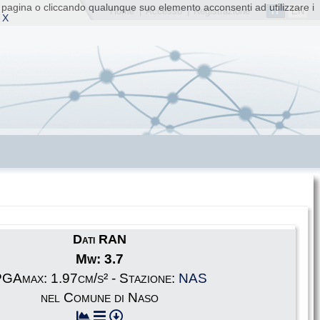
ta pagina o cliccando qualunque suo elemento acconsenti ad utilizzare i
IT
EN
Home
|
Accesso
|
Registrazione
 X
Dati RAN
Mw: 3.7
GAmax: 1.97cm/s² - Stazione:
NAS
nel Comune di Naso