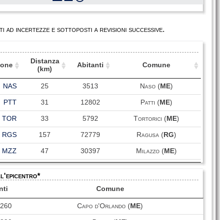
i ad incertezze e sottoposti a revisioni successive.
Distanza
ione
Abitanti
Comune
(km)
ione
Distanza
Abitanti
Comune
NAS
25
3513
Naso (
ME
)
(km)
PTT
31
12802
Patti (
ME
)
TOR
33
5792
Tortorici (
ME
)
RGS
157
72779
Ragusa (
RG
)
MZZ
47
30397
Milazzo (
ME
)
PLR
123
635439
Palermo (
PA
)
ll'epicentro*
MST
56
4388
Mistretta (
ME
)
nti
Comune
TPA
108
5911
Tropea (
VV
)
3260
Capo d'Orlando (
ME
)
SRC
147
117055
Siracusa (
SR
)