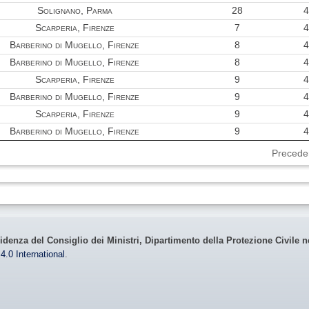
Solignano, Parma
28
4
Scarperia, Firenze
7
4
Barberino di Mugello, Firenze
8
4
Barberino di Mugello, Firenze
8
4
Scarperia, Firenze
9
4
Barberino di Mugello, Firenze
9
4
Scarperia, Firenze
9
4
Barberino di Mugello, Firenze
9
4
Precede
idenza del Consiglio dei Ministri, Dipartimento della Protezione Civile n
4.0 International
.