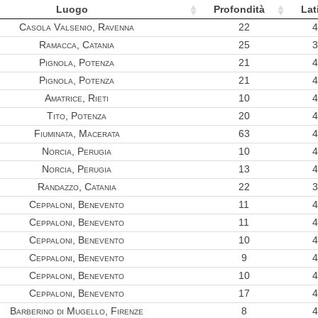
Luogo
Profondità
Lat
Casola Valsenio, Ravenna
22
4
Ramacca, Catania
25
3
Pignola, Potenza
21
4
Pignola, Potenza
21
4
Amatrice, Rieti
10
4
Tito, Potenza
20
4
Fiuminata, Macerata
63
4
Norcia, Perugia
10
4
Norcia, Perugia
13
4
Randazzo, Catania
22
3
Ceppaloni, Benevento
11
4
Ceppaloni, Benevento
11
4
Ceppaloni, Benevento
10
4
Ceppaloni, Benevento
9
4
Ceppaloni, Benevento
10
4
Ceppaloni, Benevento
17
4
Barberino di Mugello, Firenze
8
4