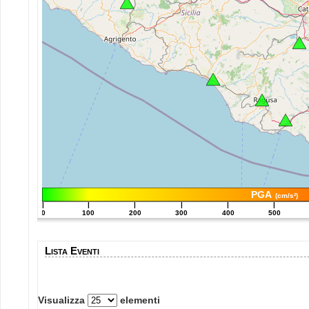
PGA
(cm/s²)
|
|
|
|
|
|
0
100
200
300
400
500
Lista Eventi
Visualizza
elementi