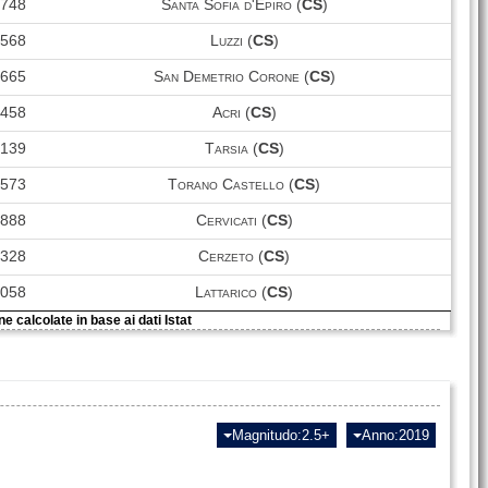
2748
Santa Sofia d'Epiro (
CS
)
SBR
25
74173
Corigliano-Rossano (
CS
)
9568
Luzzi (
CS
)
San Giovanni in Fiore
SGV
46
16106
3665
San Demetrio Corone (
CS
)
(
CS
)
1458
Acri (
CS
)
2139
Tarsia (
CS
)
4573
Torano Castello (
CS
)
888
Cervicati (
CS
)
1328
Cerzeto (
CS
)
4058
Lattarico (
CS
)
e calcolate in base ai dati Istat
Magnitudo:2.5+
Anno:2019