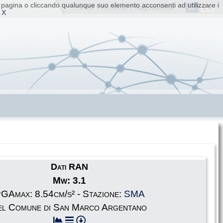
ta pagina o cliccando qualunque suo elemento acconsenti ad utilizzare i
IT
EN
Home
|
Accesso
|
Registrazione
 X
Dati RAN
Mw: 3.1
GAmax: 8.54cm/s² - Stazione:
SMA
el Comune di San Marco Argentano