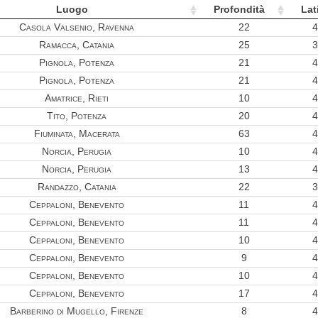
Luogo
Profondità
Lat
Casola Valsenio, Ravenna
22
4
Ramacca, Catania
25
3
Pignola, Potenza
21
4
Pignola, Potenza
21
4
Amatrice, Rieti
10
4
Tito, Potenza
20
4
Fiuminata, Macerata
63
4
Norcia, Perugia
10
4
Norcia, Perugia
13
4
Randazzo, Catania
22
3
Ceppaloni, Benevento
11
4
Ceppaloni, Benevento
11
4
Ceppaloni, Benevento
10
4
Ceppaloni, Benevento
9
4
Ceppaloni, Benevento
10
4
Ceppaloni, Benevento
17
4
Barberino di Mugello, Firenze
8
4