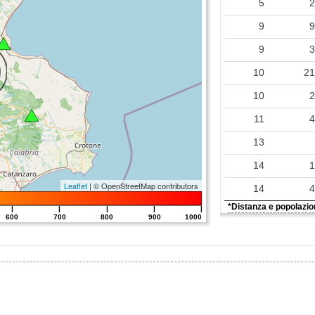
5
0.30
9
0.05
9
10
2
10
11
13
14
Leaflet
| © OpenStreetMap contributors
14
*Distanza e popolazion
|
|
|
|
|
600
700
800
900
1000