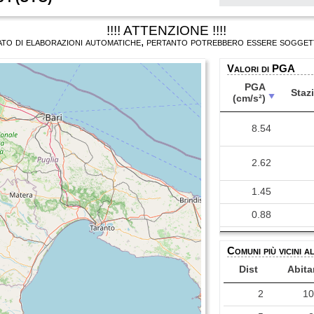
!!!! ATTENZIONE !!!!
ultato di elaborazioni automatiche, pertanto potrebbero essere soggett
Valori di PGA
PGA
Staz
(cm/s²)
PGA
Staz
(cm/s²)
8.54
2.62
1.45
0.88
0.54
Comuni più vicini a
0.54
Dist
Abita
0.51
2
1
0.38