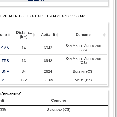
i ad incertezze e sottoposti a revisioni successive.
Distanza
ione
Abitanti
Comune
(km)
ione
Distanza
Abitanti
Comune
San Marco Argentano
SMA
(km)
14
6942
(
CS
)
San Marco Argentano
TRS
13
6942
(
CS
)
BNF
34
2624
Bonifati (
CS
)
MLF
172
17109
Melfi (
PZ
)
ORS
44
1140
Orsomarso (
CS
)
ll'epicentro*
SDN
28
1131
San Donato di Ninea (
CS
)
nti
Comune
LGN
81
5138
Lagonegro (
PZ
)
0335
Bisignano (
CS
)
CVL
33
20932
Castrovillari (
CS
)