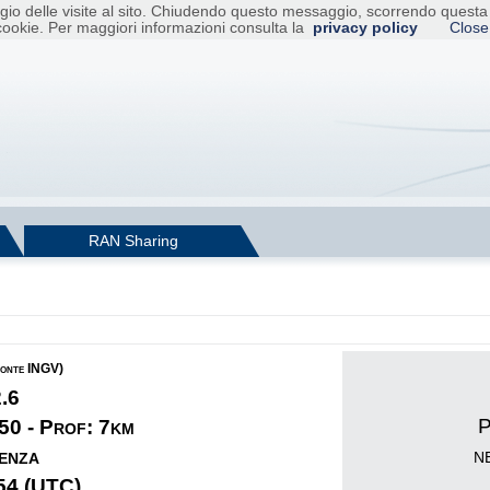
raggio delle visite al sito. Chiudendo questo messaggio, scorrendo ques
cookie. Per maggiori informazioni consulta la
privacy policy
Close
RAN Sharing
fonte INGV)
2.6
P
50 - Prof: 7km
n
enza
54 (UTC)