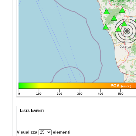
PGA
(cm/s²)
|
|
|
|
|
|
0
100
200
300
400
500
Lista Eventi
Visualizza
elementi