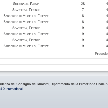
Solignano, Parma
28
4
Scarperia, Firenze
7
4
Barberino di Mugello, Firenze
8
4
Barberino di Mugello, Firenze
8
4
Scarperia, Firenze
9
4
Barberino di Mugello, Firenze
9
4
Scarperia, Firenze
9
4
Barberino di Mugello, Firenze
9
4
Precede
idenza del Consiglio dei Ministri, Dipartimento della Protezione Civile n
4.0 International
.