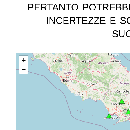
pertanto potrebb
incertezze e s
suc
+
−