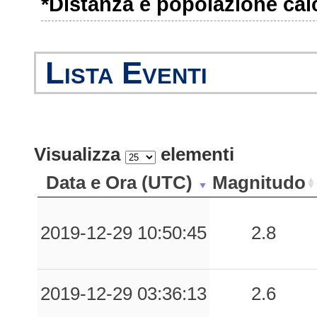
*Distanza e popolazione calco
0.13
TLS
184
0.12
SGV
117
Lista Eventi
0.12
TPA
122
0.12
MLF
142
0.11
MTPR
169
Visualizza
elementi
0.11
PTC
119
Data e Ora (UTC)
Magnitudo
0.10
MRV
77
2019-12-29 10:50:45
2.8
0.10
AVL
145
0.07
GNL
133
2019-12-29 03:36:13
2.6
0.06
SLC1
75