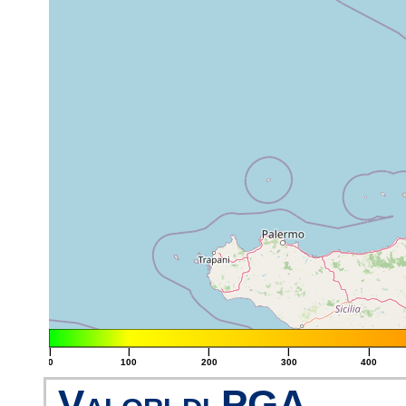
|
|
|
|
|
0
100
200
300
400
Valori di PGA