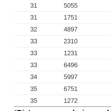
0.65
31
SAR
5055
42
0.58
31
CER
1751
175
0.56
32
LRG
4897
49
0.41
33
ORP
2310
174
0.31
33
COR
1231
104
0.30
33
LGN
6496
52
0.25
34
5997
PNI
103
0.24
35
CVL
6751
63
0.21
35
FDF
1272
126