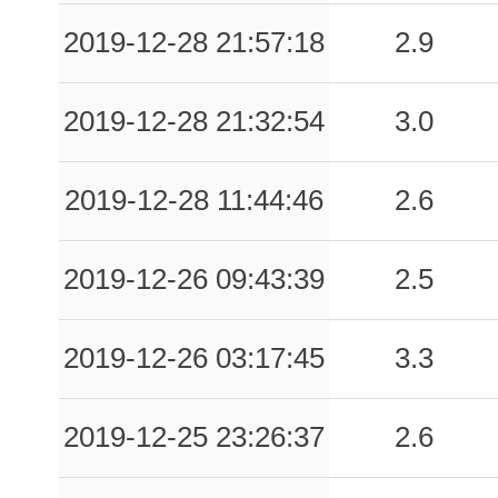
0.05
ALD
89
2019-12-28 21:57:18
2.9
0.03
COP
88
2019-12-28 21:32:54
3.0
0.02
SMR
108
2019-12-28 11:44:46
2.6
0.01
BCN
101
2019-12-26 09:43:39
2.5
2019-12-26 03:17:45
3.3
2019-12-25 23:26:37
2.6