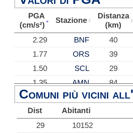
PGA
Distanza
Stazione
(cm/s²)
(km)
PGA
Stazione
Distanza
2.29
BNF
40
(cm/s²)
(km)
1.77
ORS
39
1.50
SCL
29
1.35
AMN
84
Comuni più vicini all
1.16
PRA
34
Dist
Abitanti
0.89
SDN
50
0.70
29
10152
TRS
66