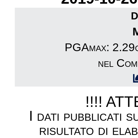
D
PGAmax: 2.29c
nel Comu
!!!! AT
I dati pubblicati 
risultato di ela