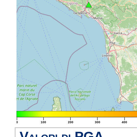
|
|
|
|
|
0
100
200
300
400
Valori di PGA