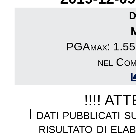
D
PGAmax: 1.55c
nel Com
!!!! AT
I dati pubblicati 
risultato di ela