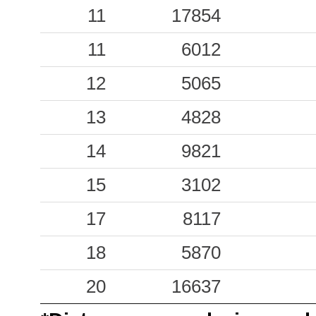
0.03
11
17854
STF
42
0.03
11
BGR
6012
58
0.02
12
CSN
5065
77
0.02
13
SNS1
4828
84
0.02
14
PVF
9821
51
0.02
15
CDCT
3102
105
0.02
17
CRP
8117
91
0.01
18
AUL
5870
108
20
16637