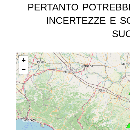
pertanto potrebb
incertezze e s
suc
+
−