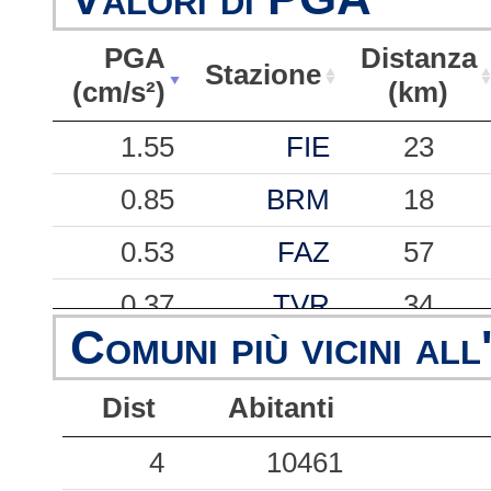
PGA
Distanza
Stazione
(cm/s²)
(km)
PGA
Stazione
Distanza
1.55
FIE
23
(cm/s²)
(km)
0.85
BRM
18
0.53
FAZ
57
0.37
TVR
34
Comuni più vicini all
0.24
MDG
43
Dist
Abitanti
0.16
PRM
40
0.14
4
10461
CVT
52