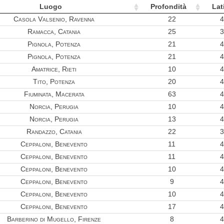
Luogo
Profondità
Lat
Casola Valsenio, Ravenna
22
4
Ramacca, Catania
25
3
Pignola, Potenza
21
4
Pignola, Potenza
21
4
Amatrice, Rieti
10
4
Tito, Potenza
20
4
Fiuminata, Macerata
63
4
Norcia, Perugia
10
4
Norcia, Perugia
13
4
Randazzo, Catania
22
3
Ceppaloni, Benevento
11
4
Ceppaloni, Benevento
11
4
Ceppaloni, Benevento
10
4
Ceppaloni, Benevento
9
4
Ceppaloni, Benevento
10
4
Ceppaloni, Benevento
17
4
Barberino di Mugello, Firenze
8
4