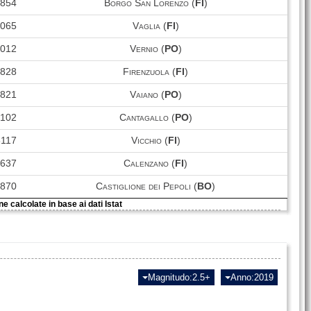
7854
Borgo San Lorenzo (
FI
)
AUL
109
10719
Aulla (
MS
)
5065
Vaglia (
FI
)
SSO
84
15227
Sansepolcro (
AR
)
6012
Vernio (
PO
)
BVT
137
6723
Borgo Val di Taro (
PR
)
4828
Firenzuola (
FI
)
9821
Vaiano (
PO
)
3102
Cantagallo (
PO
)
8117
Vicchio (
FI
)
6637
Calenzano (
FI
)
5870
Castiglione dei Pepoli (
BO
)
e calcolate in base ai dati Istat
Magnitudo:2.5+
Anno:2019