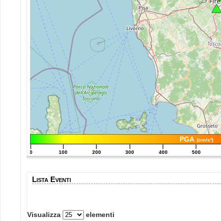
PGA
(cm/s²)
|
|
|
|
|
|
0
100
200
300
400
500
Lista Eventi
Visualizza
elementi