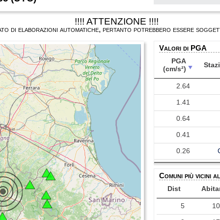
!!!! ATTENZIONE !!!!
ultato di elaborazioni automatiche, pertanto potrebbero essere soggett
Valori di PGA
PGA
Staz
(cm/s²)
PGA
Staz
2.64
(cm/s²)
1.41
0.64
0.41
0.26
0.26
Comuni più vicini a
0.25
Dist
Abita
0.25
5
1
0.06