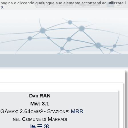
ta pagina o cliccando qualunque suo elemento acconsenti ad utilizzare i
IT
EN
Home
|
Accesso
|
Registrazione
 X
Dati RAN
Mw: 3.1
GAmax: 2.64cm/s² - Stazione:
MRR
nel Comune di Marradi