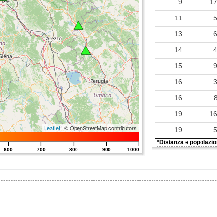
9
1
0.02
11
0.01
13
0.01
14
15
16
16
19
1
Leaflet
| © OpenStreetMap contributors
19
*Distanza e popolazion
|
|
|
|
|
600
700
800
900
1000