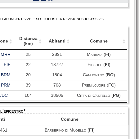
i ad incertezze e sottoposti a revisioni successive.
Distanza
ione
Abitanti
Comune
(km)
ione
Distanza
Abitanti
Comune
MRR
25
2891
Marradi (
FI
)
(km)
FIE
22
13727
Fiesole (
FI
)
BRM
20
1804
Camugnano (
BO
)
PRM
39
708
Premilcuore (
FC
)
CDCT
104
38505
Città di Castello (
PG
)
TVR
33
14477
Impruneta (
FI
)
ll'epicentro*
MDT
45
4326
Modigliana (
FC
)
nti
Comune
MDG
43
4326
Modigliana (
FC
)
0461
Barberino di Mugello (
FI
)
STF
41
4018
Santa Sofia (
FC
)