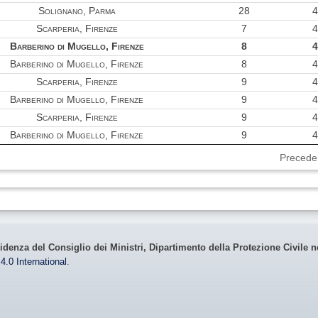
Solignano, Parma
28
4
Scarperia, Firenze
7
4
Barberino di Mugello, Firenze
8
4
Barberino di Mugello, Firenze
8
4
Scarperia, Firenze
9
4
Barberino di Mugello, Firenze
9
4
Scarperia, Firenze
9
4
Barberino di Mugello, Firenze
9
4
Precede
idenza del Consiglio dei Ministri, Dipartimento della Protezione Civile n
4.0 International
.