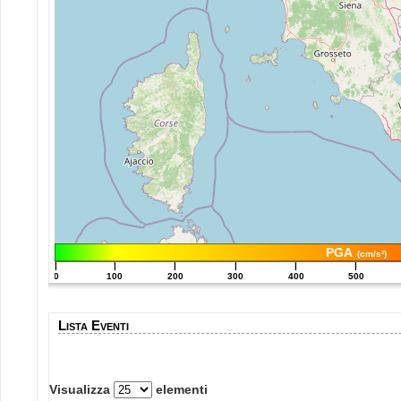
PGA
(cm/s²)
|
|
|
|
|
|
0
100
200
300
400
500
Lista Eventi
Visualizza
elementi