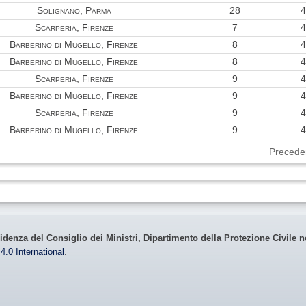
Solignano, Parma
28
4
Scarperia, Firenze
7
4
Barberino di Mugello, Firenze
8
4
Barberino di Mugello, Firenze
8
4
Scarperia, Firenze
9
4
Barberino di Mugello, Firenze
9
4
Scarperia, Firenze
9
4
Barberino di Mugello, Firenze
9
4
Precede
idenza del Consiglio dei Ministri, Dipartimento della Protezione Civile n
4.0 International
.