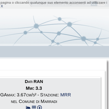
ta pagina o cliccando qualunque suo elemento acconsenti ad utilizzare i
IT
EN
Home
|
Accesso
|
Registrazione
 X
Dati RAN
Mw: 3.3
GAmax: 3.67cm/s² - Stazione:
MRR
nel Comune di Marradi