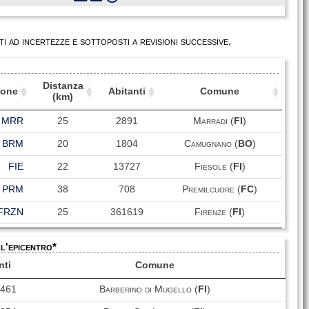
i ad incertezze e sottoposti a revisioni successive.
Distanza
ione
Abitanti
Comune
(km)
ione
Distanza
Abitanti
Comune
MRR
25
2891
Marradi (
FI
)
(km)
BRM
20
1804
Camugnano (
BO
)
FIE
22
13727
Fiesole (
FI
)
PRM
38
708
Premilcuore (
FC
)
FRZN
25
361619
Firenze (
FI
)
TVR
34
14477
Impruneta (
FI
)
ll'epicentro*
FAZ
57
58899
Faenza (
RA
)
nti
Comune
MDG
42
4326
Modigliana (
FC
)
0461
Barberino di Mugello (
FI
)
Civitella di Romagna
CVT
51
3642