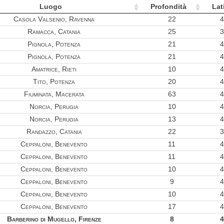
0.02
Luogo
Profondità
Lat
0.02
Casola Valsenio, Ravenna
22
4
Ramacca, Catania
25
3
0.01
Pignola, Potenza
21
4
0.01
Pignola, Potenza
21
4
0.01
Amatrice, Rieti
10
4
Tito, Potenza
20
4
Fiuminata, Macerata
63
4
Norcia, Perugia
10
4
Norcia, Perugia
13
4
Randazzo, Catania
22
3
Ceppaloni, Benevento
11
4
Ceppaloni, Benevento
11
4
Ceppaloni, Benevento
10
4
Ceppaloni, Benevento
9
4
Ceppaloni, Benevento
10
4
Ceppaloni, Benevento
17
4
Barberino di Mugello, Firenze
8
4