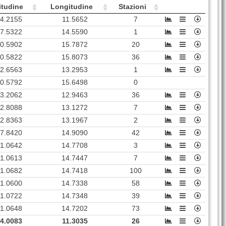
UMBT
115
16358
Umbertide (
PG
)
itudine
Longitudine
Stazioni
TOD
166
15789
Todi (
PG
)
4.2155
11.5652
7
7.5322
14.5590
1
SSO
84
15227
Sansepolcro (
AR
)
0.5902
15.7872
20
BVT
137
6723
Borgo Val di Taro (
PR
)
0.5822
15.8073
36
CMRN
172
6268
Camerino (
MC
)
2.6563
13.2953
1
0.5792
15.6498
0
3.2062
12.9463
36
2.8088
13.1272
7
2.8363
13.1967
2
7.8420
14.9090
42
1.0642
14.7708
3
1.0613
14.7447
7
1.0682
14.7418
100
1.0600
14.7338
58
1.0722
14.7348
39
1.0648
14.7202
73
4.0083
11.3035
26