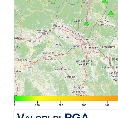
|
|
|
|
|
0
100
200
300
400
Valori di PGA