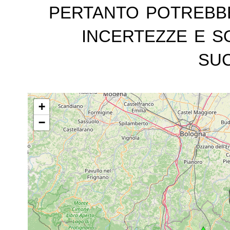
pertanto potrebb
incertezze e s
suc
+
−