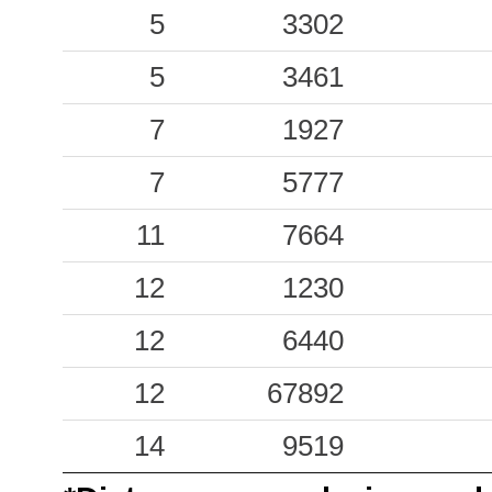
0.07
BRB
48
5
3302
0.07
BSZ
29
5
3461
0.06
SNS1
85
7
1927
7
5777
11
7664
12
1230
12
6440
12
67892
14
9519