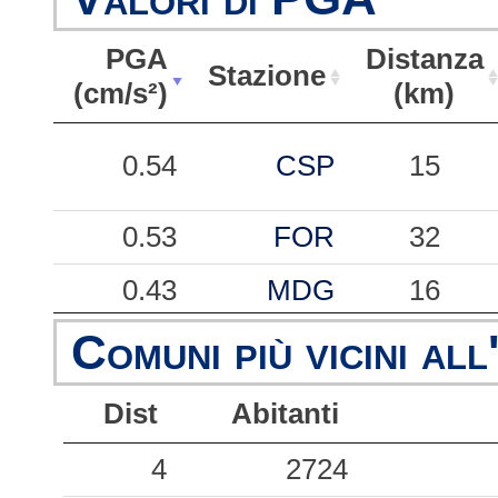
PGA
Distanza
Stazione
(cm/s²)
(km)
PGA
Stazione
Distanza
0.54
CSP
15
(cm/s²)
(km)
0.53
FOR
32
0.43
MDG
16
Comuni più vicini all
0.35
FAZ
20
0.35
FRE
25
Dist
Abitanti
0.20
MDC
26
4
2724