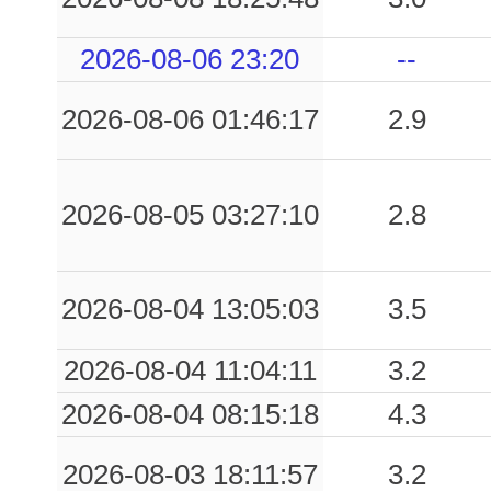
0.06
PNI
98
0.05
MFG
52
2026-08-06 23:20
--
0.05
MZZ
76
2026-08-06 01:46:17
2.9
0.04
RCU
44
0.04
COR
93
2026-08-05 03:27:10
2.8
2026-08-04 13:05:03
3.5
2026-08-04 11:04:11
3.2
2026-08-04 08:15:18
4.3
2026-08-03 18:11:57
3.2