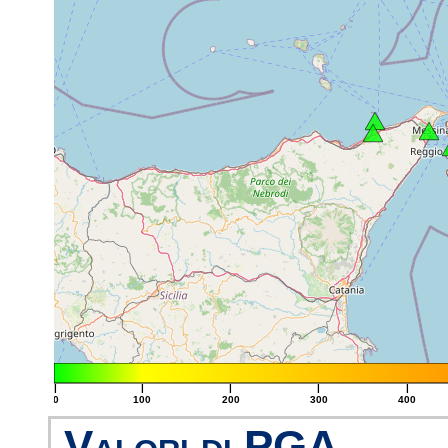
|
|
|
|
|
0
100
200
300
400
Valori di PGA