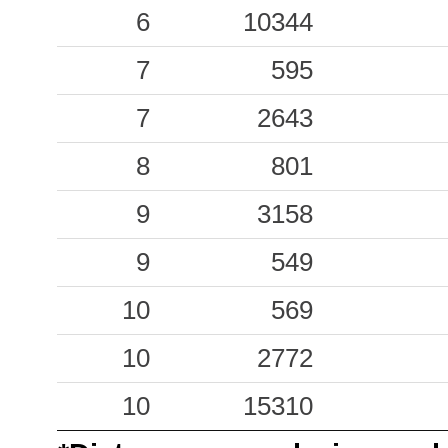
6
10344
0.46
GMB
29
7
595
0.38
BRO
39
7
2643
0.36
FDF
56
8
801
0.31
STB
94
9
3158
0.23
FRR
29
9
549
0.22
BVM
45
10
569
0.21
NCO
31
10
2772
0.20
CTN
79
10
15310
0.15
TPA
45