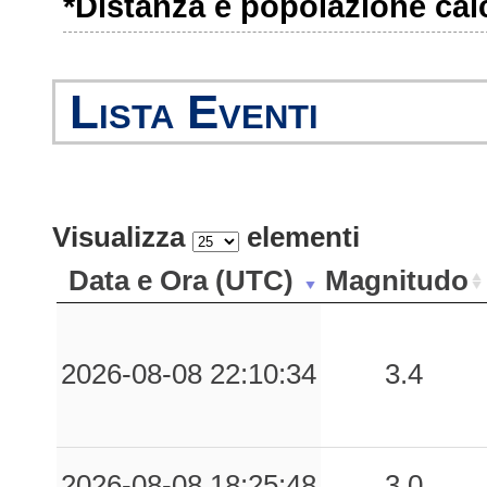
*Distanza e popolazione calco
0.14
CTZ
81
0.13
NCH
75
Lista Eventi
0.13
SCI
35
0.12
SAP
50
Visualizza
elementi
Data e Ora (UTC)
Magnitudo
0.11
AMN
92
0.11
BCL
78
2026-08-08 22:10:34
3.4
0.08
LMZ
69
0.06
PLT
79
2026-08-08 18:25:48
3.0