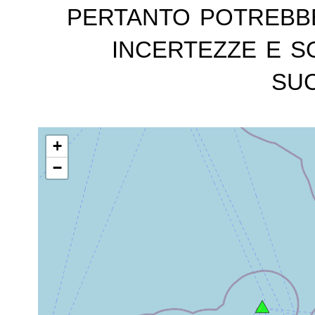
pertanto potrebb
incertezze e s
suc
+
−