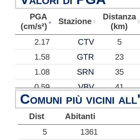
PGA
Distanza
Stazione
(cm/s²)
(km)
PGA
Stazione
Distanza
2.17
CTV
5
(cm/s²)
(km)
1.58
GTR
23
1.08
SRN
35
0.59
VBV
41
Comuni più vicini all
0.57
ARE
29
Dist
Abitanti
0.56
DNMI
25
0.47
5
VBM
1361
45