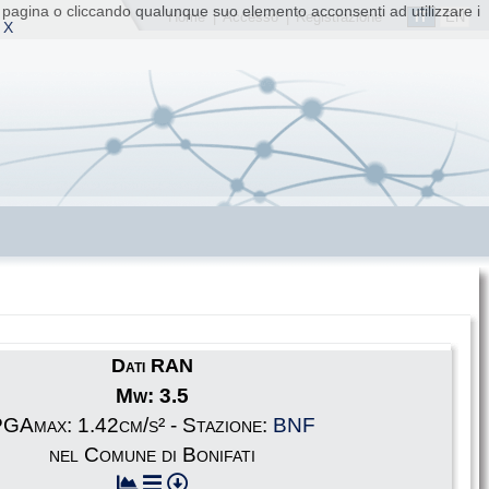
ta pagina o cliccando qualunque suo elemento acconsenti ad utilizzare i
IT
EN
Home
|
Accesso
|
Registrazione
 X
Dati RAN
Mw: 3.5
GAmax: 1.42cm/s² - Stazione:
BNF
nel Comune di Bonifati