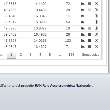
SPS
51
4283
Spezzano della Sila (
CS
)
40.8315
14.1402
72
PGA
100
6783
Pignola (
PZ
)
43.7385
10.4433
29
38.4640
16.0343
11
SPA
44
220
San Paolo Albanese (
PZ
)
38.4512
16.0200
54
BRN
93
3855
Brienza (
PZ
)
42.6978
13.9377
19
CTN
97
85609
Catanzaro (
CZ
)
39.0402
16.4932
28
41.6728
14.0158
123
MLR
63
3631
Moliterno (
PZ
)
43.0847
13.4327
71
PNI
67
2031
Parenti (
CS
)
te
1
2
3
4
5
…
196
Successivo
SLC1
87
12258
Sala Consilina (
SA
)
COR
70
1158
Colosimi (
CS
)
SNZ
75
2372
Sanza (
SA
)
LTR
44
4129
Latronico (
PZ
)
ell'ambito del progetto
RAN Rete Accelerometrica Nazionale
e
STN3
99
2249
Satriano di Lucania (
PZ
)
San Giovanni in Fiore
SGV
72
16106
(
CS
)
COP
76
2328
Corleto Perticara (
PZ
)