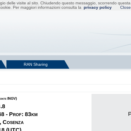
raggio delle visite al sito. Chiudendo questo messaggio, scorrendo ques
cookie. Per maggiori informazioni consulta la
privacy policy
Close
RAN Sharing
fonte INGV)
3.8
P
48 - Prof: 83km
, Cosenza
18 (UTC)