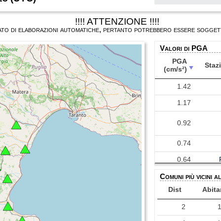
!!!! ATTENZIONE !!!!
ultato di elaborazioni automatiche, pertanto potrebbero essere soggett
Valori di PGA
PGA
Staz
(cm/s²)
PGA
Staz
1.42
(cm/s²)
1.17
0.92
0.74
0.64
Comuni più vicini a
0.63
Dist
Abita
0.46
2
0.44