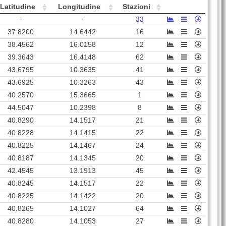
Latitudine
Longitudine
Stazioni
ACR
35
19127
Acri (
CS
)
-
-
33
TGN
90
7186
Teggiano (
SA
)
37.8200
14.6442
16
VGG7
31
2758
Viggianello (
PZ
)
38.4562
16.0158
12
39.3643
16.4148
62
SMR
89
1287
San Mauro Forte (
MT
)
43.6795
10.3635
41
SBR
34
74173
Corigliano-Rossano (
CS
)
43.6925
10.3263
43
NCH
84
67413
Lamezia Terme (
CZ
)
40.2570
15.3665
1
44.5047
10.2398
8
VGG
30
2758
Viggianello (
PZ
)
40.8290
14.1517
21
GRM
70
1568
Grumento Nova (
PZ
)
40.8228
14.1415
22
MRN3
86
3870
Marsico Nuovo (
PZ
)
40.8225
14.1467
24
40.8187
14.1345
20
LRS
44
12017
Lauria (
PZ
)
42.4545
13.1913
45
RSN
50
74173
Corigliano-Rossano (
CS
)
40.8245
14.1517
22
ALD
43
1184
Albidona (
CS
)
40.8225
14.1422
20
40.8265
14.1027
64
PLC
74
17685
Policoro (
MT
)
40.8280
14.1053
27