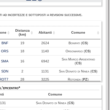
i ad incertezze e sottoposti a revisioni successive.
Distanza
ione
Abitanti
Comune
(km)
ione
Distanza
Abitanti
Comune
BNF
19
2624
Bonifati (
CS
)
(km)
ORS
18
1140
Orsomarso (
CS
)
San Marco Argentano
SMA
16
6942
(
CS
)
SDN
2
1131
San Donato di Ninea (
CS
)
ROT7
28
3225
Rotonda (
PZ
)
ll'epicentro*
MRA
43
4817
Maratea (
PZ
)
nti
Comune
SNA
64
6032
Sant'Arcangelo (
PZ
)
1131
San Donato di Ninea (
CS
)
Castelluccio Superiore
CLS7
36
731
(
PZ
)