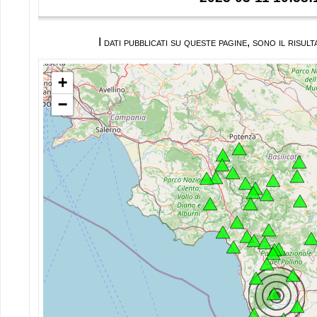
I dati pubblicati su queste pagine, sono il ris
+
−