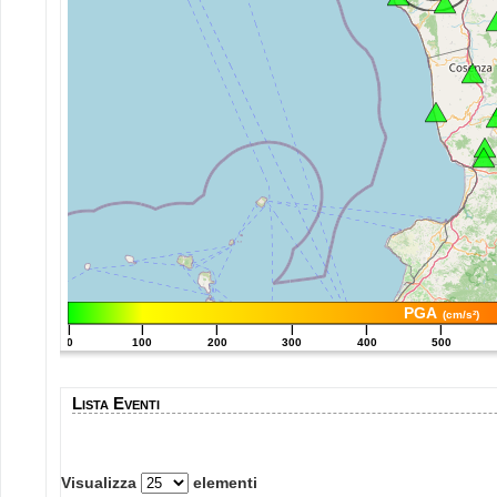
PGA
(cm/s²)
|
|
|
|
|
|
0
100
200
300
400
500
Lista Eventi
Visualizza
elementi