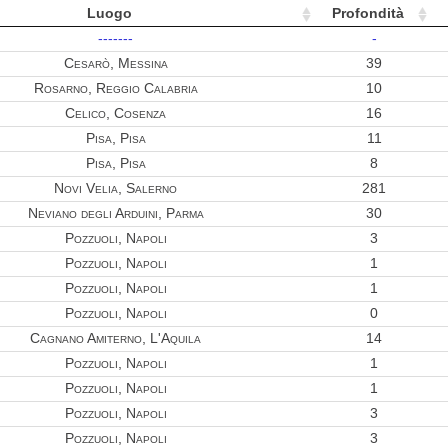
Luogo
Profondità
0.27
-------
-
0.26
Cesarò, Messina
39
0.26
Rosarno, Reggio Calabria
10
Celico, Cosenza
16
0.24
Pisa, Pisa
11
0.23
Pisa, Pisa
8
0.23
Novi Velia, Salerno
281
Neviano degli Arduini, Parma
30
0.22
Pozzuoli, Napoli
3
0.20
Pozzuoli, Napoli
1
0.19
Pozzuoli, Napoli
1
Pozzuoli, Napoli
0
0.18
Cagnano Amiterno, L'Aquila
14
0.18
Pozzuoli, Napoli
1
0.18
Pozzuoli, Napoli
1
Pozzuoli, Napoli
3
0.18
Pozzuoli, Napoli
3