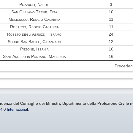
0.18
Pozzuoli, Napoli
3
0.17
San Giuliano Terme, Pisa
10
Melicucco, Reggio Calabria
11
0.17
Rosarno, Reggio Calabria
11
0.17
Roseto degli Abruzzi, Teramo
24
0.16
Sorbo San Basile, Catanzaro
12
Pizzone, Isernia
10
0.14
Sant'Angelo in Pontano, Macerata
16
0.13
Preceden
0.13
0.13
0.12
0.10
idenza del Consiglio dei Ministri, Dipartimento della Protezione Civile n
0.10
4.0 International
.
0.10
0.10