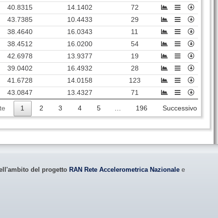
40.8315
14.1402
72
43.7385
10.4433
29
38.4640
16.0343
11
38.4512
16.0200
54
42.6978
13.9377
19
39.0402
16.4932
28
41.6728
14.0158
123
43.0847
13.4327
71
te
1
2
3
4
5
…
196
Successivo
ell'ambito del progetto
RAN Rete Accelerometrica Nazionale
e