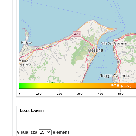
PGA
(cm/s²)
|
|
|
|
|
|
0
100
200
300
400
500
Lista Eventi
Visualizza
elementi