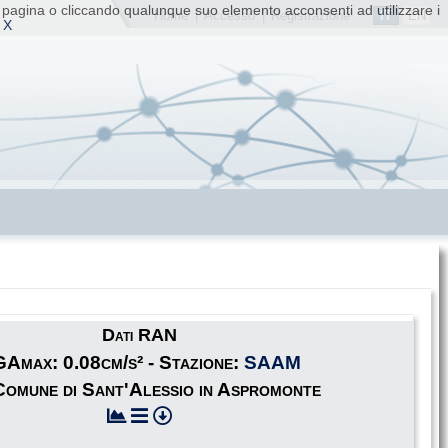
ta pagina o cliccando qualunque suo elemento acconsenti ad utilizzare i
IT
EN
Home
|
Accesso
|
Registrazione
 X
Dati RAN
Amax: 0.08cm/s² - Stazione:
SAAM
Comune di Sant'Alessio in Aspromonte