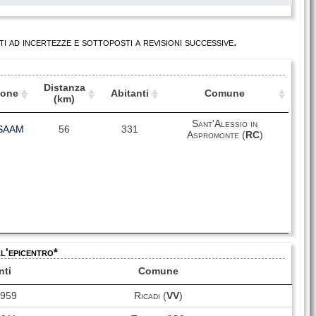
i ad incertezze e sottoposti a revisioni successive.
Distanza
ione
Abitanti
Comune
(km)
ione
Distanza
Abitanti
Comune
Sant'Alessio in
SAAM
(km)
56
331
Aspromonte (
RC
)
ll'epicentro*
nti
Comune
4959
Ricadi (
VV
)