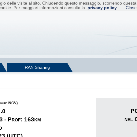
raggio delle visite al sito. Chiudendo questo messaggio, scorrendo ques
cookie. Per maggiori informazioni consulta la
privacy policy
Close
RAN Sharing
fonte INGV)
PG
3.0
nel 
3 - Prof: 163km
o
23 (UTC)