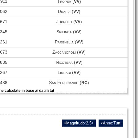
5911
Tropea (
VV
)
2062
Drapia (
VV
)
1671
Joppolo (
VV
)
1345
Spilinga (
VV
)
1261
Parghelia (
VV
)
673
Zaccanopoli (
VV
)
5835
Nicotera (
VV
)
3267
Limbadi (
VV
)
4488
San Ferdinando (
RC
)
e calcolate in base ai dati Istat
Magnitudo:2.5+
Anno:Tutti