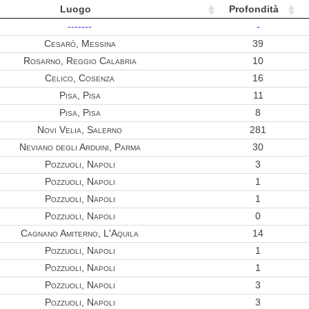
Luogo
Profondità
-------
-
Cesarò, Messina
39
Rosarno, Reggio Calabria
10
Celico, Cosenza
16
Pisa, Pisa
11
Pisa, Pisa
8
Novi Velia, Salerno
281
Neviano degli Arduini, Parma
30
Pozzuoli, Napoli
3
Pozzuoli, Napoli
1
Pozzuoli, Napoli
1
Pozzuoli, Napoli
0
Cagnano Amiterno, L'Aquila
14
Pozzuoli, Napoli
1
Pozzuoli, Napoli
1
Pozzuoli, Napoli
3
Pozzuoli, Napoli
3