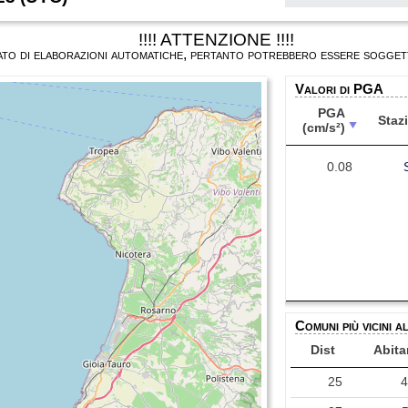
!!!! ATTENZIONE !!!!
ultato di elaborazioni automatiche, pertanto potrebbero essere soggett
Valori di PGA
PGA
Staz
(cm/s²)
PGA
Staz
(cm/s²)
0.08
Comuni più vicini a
Dist
Abita
25