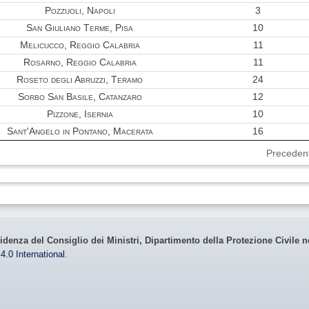
Pozzuoli, Napoli
3
San Giuliano Terme, Pisa
10
Melicucco, Reggio Calabria
11
Rosarno, Reggio Calabria
11
Roseto degli Abruzzi, Teramo
24
Sorbo San Basile, Catanzaro
12
Pizzone, Isernia
10
Sant'Angelo in Pontano, Macerata
16
Preceden
idenza del Consiglio dei Ministri, Dipartimento della Protezione Civile n
4.0 International
.