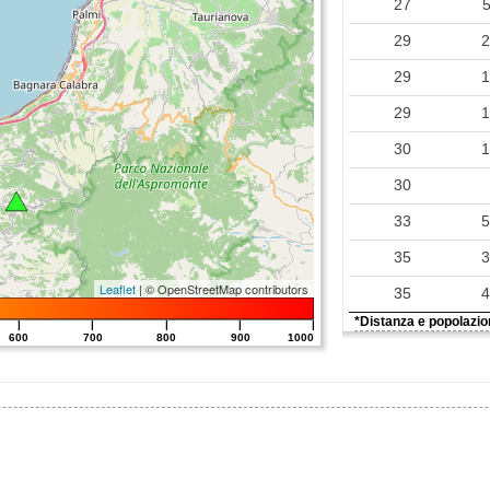
27
29
29
29
30
30
33
35
Leaflet
| © OpenStreetMap contributors
35
*Distanza e popolazion
|
|
|
|
|
600
700
800
900
1000