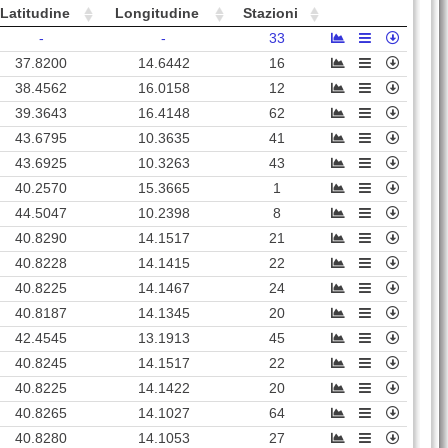
Latitudine
Longitudine
Stazioni
-
-
33
37.8200
14.6442
16
38.4562
16.0158
12
39.3643
16.4148
62
43.6795
10.3635
41
43.6925
10.3263
43
40.2570
15.3665
1
44.5047
10.2398
8
40.8290
14.1517
21
40.8228
14.1415
22
40.8225
14.1467
24
40.8187
14.1345
20
42.4545
13.1913
45
40.8245
14.1517
22
40.8225
14.1422
20
40.8265
14.1027
64
40.8280
14.1053
27