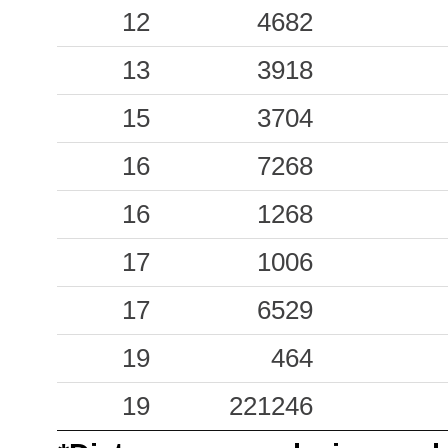
0.43
TRF
20
12
4682
0.27
SCZA
32
13
3918
0.27
STRV
42
15
3704
0.20
VULS
38
16
7268
0.17
LPR1
43
16
1268
0.17
DLNV
45
17
1006
0.15
ARMO
38
17
6529
0.15
NAS
60
19
464
0.14
NCO
52
19
221246
0.13
TPA
56