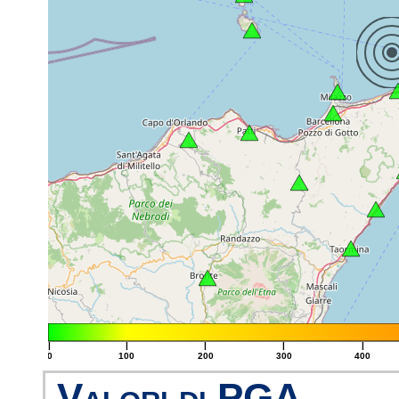
|
|
|
|
|
0
100
200
300
400
Valori di PGA