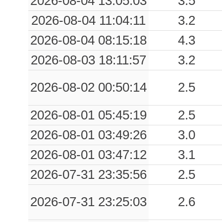
2026-08-04 13:05:03
3.5
0.05
NVR1
43
2026-08-04 11:04:11
3.2
0.04
CTV
58
2026-08-04 08:15:18
4.3
0.04
FRR
70
2026-08-03 18:11:57
3.2
0.03
BNT
79
2026-08-02 00:50:14
2.5
0.02
LMZ
98
2026-08-01 05:45:19
2.5
0.02
BVM
64
2026-08-01 03:49:26
3.0
2026-08-01 03:47:12
3.1
2026-07-31 23:35:56
2.5
2026-07-31 23:25:03
2.6