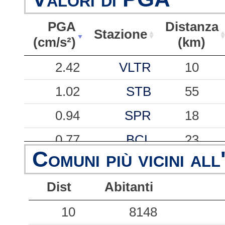
PGA
Distanza
Stazione
(cm/s²)
(km)
PGA
Stazione
Distanza
2.42
VLTR
10
(cm/s²)
(km)
1.02
STB
55
0.94
SPR
18
0.77
BCL
23
Comuni più vicini all
0.50
SAAM
35
Dist
Abitanti
0.45
MZZ
18
10
8148