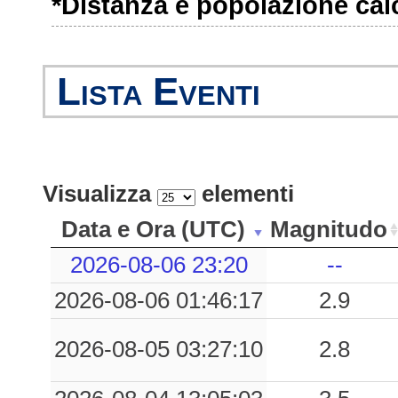
*Distanza e popolazione calco
0.13
DNMI
67
0.12
SCI
27
Lista Eventi
0.10
LAZR
45
0.10
PTT
44
Visualizza
elementi
0.09
RCPC
34
Data e Ora (UTC)
Magnitudo
0.08
TAO
54
2026-08-06 23:20
--
0.06
BRO
87
2026-08-06 01:46:17
2.9
0.06
MLPS
55
2026-08-05 03:27:10
2.8
0.05
ARE
74