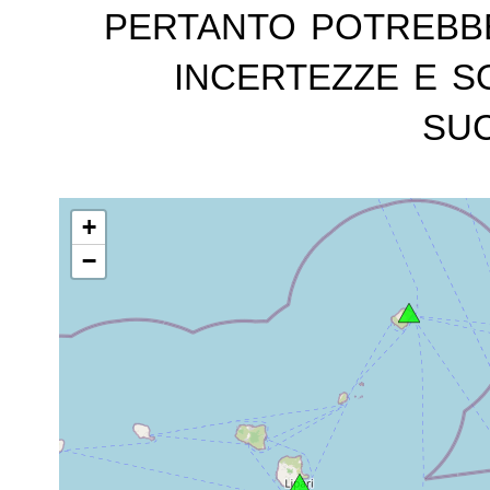
pertanto potrebb
incertezze e s
suc
+
−