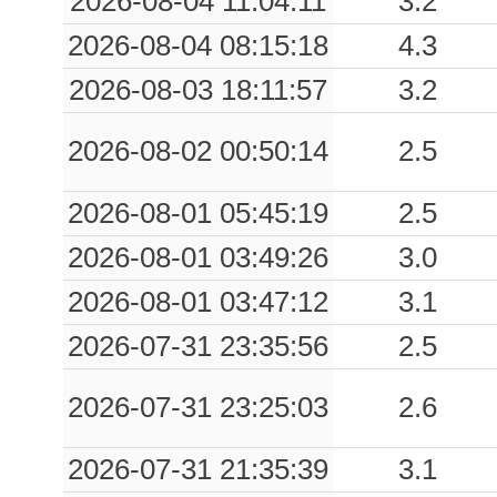
2026-08-04 11:04:11
3.2
0.26
PRZ
62
2026-08-04 08:15:18
4.3
2026-08-03 18:11:57
3.2
0.19
MRT
52
0.19
ARI
88
2026-08-02 00:50:14
2.5
0.19
CBAG
96
2026-08-01 05:45:19
2.5
0.17
BRLL
86
2026-08-01 03:49:26
3.0
2026-08-01 03:47:12
3.1
0.16
CBPH
92
2026-07-31 23:35:56
2.5
0.15
RCC
53
2026-07-31 23:25:03
2.6
0.13
FORN
87
0.12
PGN
75
2026-07-31 21:35:39
3.1