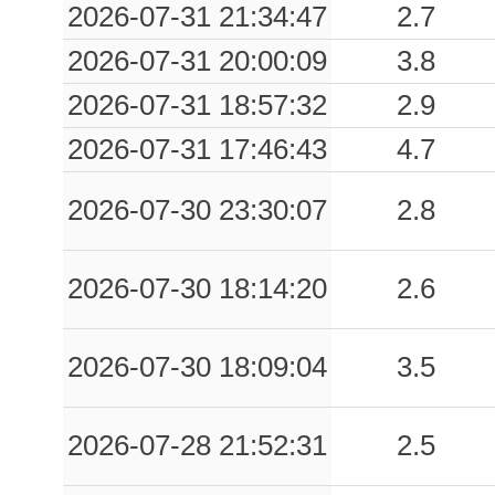
2026-07-31 21:34:47
2.7
0.11
BOI
78
2026-07-31 20:00:09
3.8
0.11
BOJ
78
2026-07-31 18:57:32
2.9
0.10
STG
83
2026-07-31 17:46:43
4.7
0.10
MRC
74
2026-07-30 23:30:07
2.8
0.09
SCV
82
2026-07-30 18:14:20
2.6
0.08
STR
85
0.07
BNPI
62
2026-07-30 18:09:04
3.5
0.07
STN
85
2026-07-28 21:52:31
2.5
0.07
MTC
79