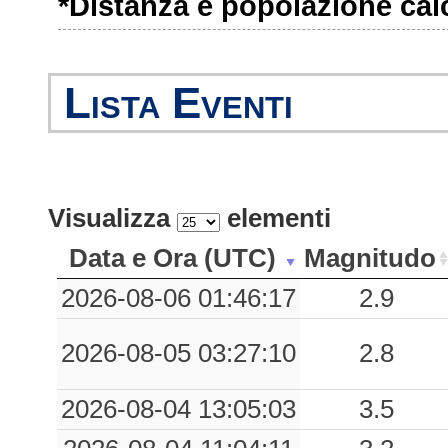
*Distanza e popolazione calco
1.44
VNF1
73
0.98
AVZA
54
Lista Eventi
0.81
PGMG
40
0.80
CML
22
0.77
CNC
29
Visualizza
elementi
0.68
EBO
80
Data e Ora (UTC)
Magnitudo
0.51
AVL
56
2026-08-06 01:46:17
2.9
0.51
BNE
64
2026-08-05 03:27:10
2.8
0.42
CBHG
90
2026-08-04 13:05:03
3.5
0.38
ARR
87