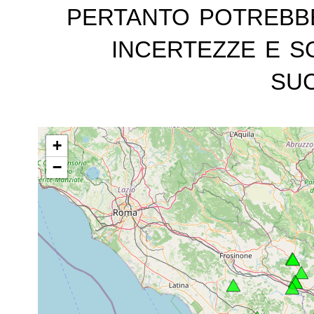
pertanto potrebb
incertezze e s
suc
+
−