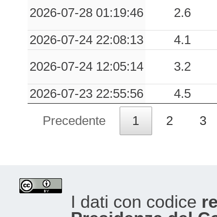
0.07
AMSN
98
2026-07-28 01:19:46
2.6
0.06
ITR
72
2026-07-24 22:08:13
4.1
0.06
TLS
55
2026-07-24 12:05:14
3.2
0.06
BNV
64
2026-07-23 22:55:56
4.5
0.06
SEFR
83
0.05
BGI
78
Precedente
1
2
3
0.04
CLPS
80
0.04
CSS
78
0.04
PDM
62
I dati con codice
re
0.04
BNOM
66