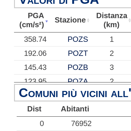
PGA
Distanza
Stazione
(cm/s²)
(km)
PGA
Stazione
Distanza
358.74
POZS
1
(cm/s²)
(km)
192.06
POZT
2
145.43
POZB
3
123.95
POZA
2
Comuni più vicini all
108.29
POZU
3
Dist
Abitanti
105.42
POZM
1
90.96
0
NABA
76952
2