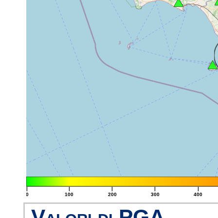
|
|
|
|
|
0
100
200
300
400
Valori di PGA