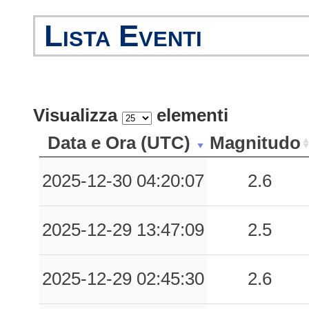
0.02
BRB
78
Lista Eventi
0.02
BDT
82
0.01
BBN
65
Visualizza
elementi
Data e Ora (UTC)
Magnitudo
2025-12-30 04:20:07
2.6
2025-12-29 13:47:09
2.5
2025-12-29 02:45:30
2.6