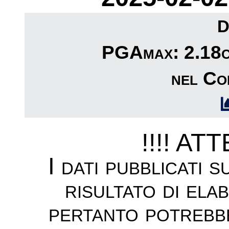
D
PGAmax: 2.18cm
nel Co
!!!! AT
I dati pubblicati 
risultato di ela
pertanto potrebb