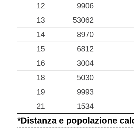
0.08
12
CRO
9906
49
0.07
13
FRZN
53062
60
0.07
14
VLT
8970
44
0.07
15
FZE
6812
58
0.06
16
UMPS
3004
80
0.05
18
CDCT
5030
70
0.05
19
FGV
9993
38
0.04
21
CTS
1534
73
*Distanza e popolazione calco
0.04
ARO
47