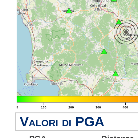
|
|
|
|
|
0
100
200
300
400
Valori di PGA