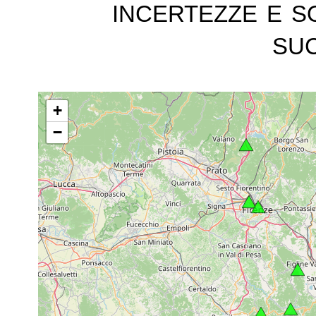
incertezze e s
suc
+
−