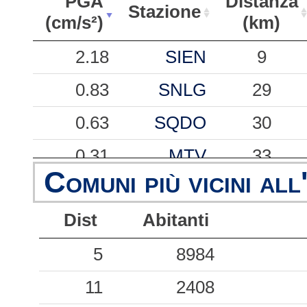
PGA
Distanza
Stazione
(cm/s²)
(km)
PGA
Stazione
Distanza
2.18
SIEN
9
(cm/s²)
(km)
0.83
SNLG
29
0.63
SQDO
30
0.31
MTV
33
Comuni più vicini all
0.25
RDD
25
Dist
Abitanti
0.25
CVM
31
0.21
5
CLL
8984
25
0.20
11
MNT
2408
21