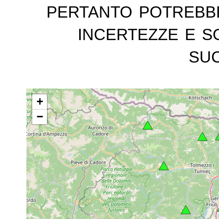
pertanto potrebb
incertezze e s
suc
+
−