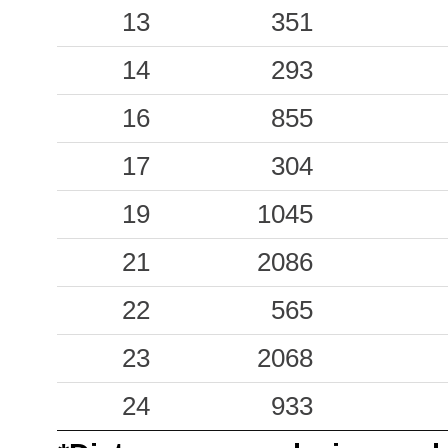
0.72
13
REA
351
33
0.66
14
GEDE
293
39
0.66
16
PON
855
35
0.62
17
CVD
304
28
0.61
19
FAG
1045
46
0.61
21
GORI
2086
38
0.50
22
MASA
565
20
0.40
23
POR
2068
82
0.24
24
MAI
933
44