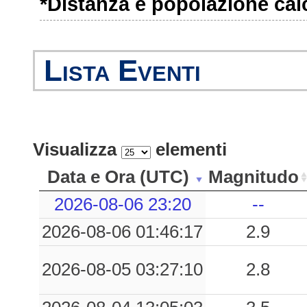
*Distanza e popolazione calco
0.24
PLZA
54
0.19
AMPZ
65
Lista Eventi
0.19
PAUL
48
0.18
MOGG
36
0.18
UDIN
39
Visualizza
elementi
0.17
MAJ
45
Data e Ora (UTC)
Magnitudo
0.15
SPI
59
2026-08-06 23:20
--
2026-08-06 01:46:17
2.9
0.13
CDN
61
0.10
PALA
54
2026-08-05 03:27:10
2.8
0.07
TRA
59