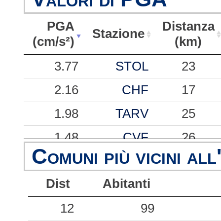
PGA
Distanza
Stazione
(cm/s²)
(km)
PGA
Stazione
Distanza
3.77
STOL
23
(cm/s²)
(km)
2.16
CHF
17
1.98
TARV
25
1.48
CVF
26
Comuni più vicini all
1.03
RST
23
Dist
Abitanti
1.02
DRN
13
0.77
12
GESC
99
38