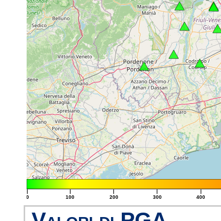
|
|
|
|
|
0
100
200
300
400
Valori di PGA