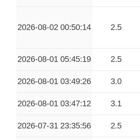
0.03
PRG
56
0.03
FMNT
82
2026-08-02 00:50:14
2.5
0.03
ASS
70
0.02
SRTN
67
2026-08-01 05:45:19
2.5
0.01
BRB
81
0.01
TOD
97
2026-08-01 03:49:26
3.0
2026-08-01 03:47:12
3.1
2026-07-31 23:35:56
2.5