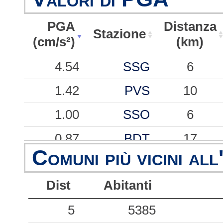
PGA
Distanza
Stazione
(cm/s²)
(km)
PGA
Stazione
Distanza
4.54
SSG
6
(cm/s²)
(km)
1.42
PVS
10
1.00
SSO
6
0.87
BDT
17
Comuni più vicini all
0.68
CTS
15
Dist
Abitanti
0.57
RIM
58
0.54
5
URBN
5385
37