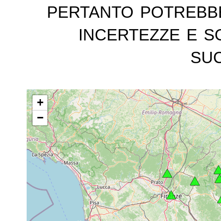
pertanto potrebb
incertezze e s
suc
+
−