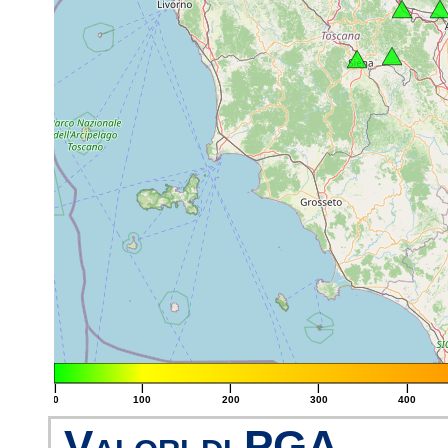
|
|
|
|
|
0
100
200
300
400
Valori di PGA