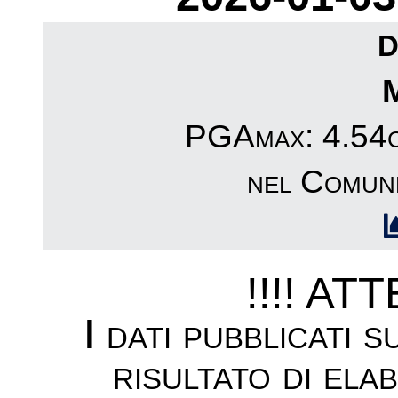
D
PGAmax: 4.54cm
nel Comun
!!!! AT
I dati pubblicati 
risultato di ela