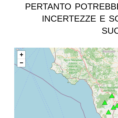
pertanto potrebb
incertezze e s
suc
+
−