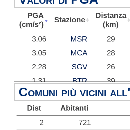
PGA
Distanza
Stazione
(cm/s²)
(km)
PGA
Stazione
Distanza
3.06
MSR
29
(cm/s²)
(km)
3.05
MCA
28
2.28
SGV
26
1.31
BTR
39
Comuni più vicini all
1.25
SLL
49
Dist
Abitanti
0.73
CRN
25
0.72
2
KRT
721
26