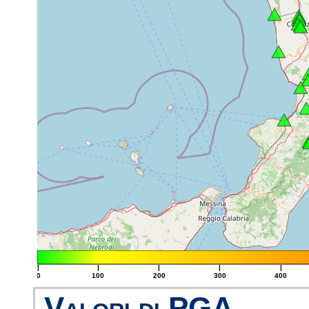
|
|
|
|
|
0
100
200
300
400
Valori di PGA