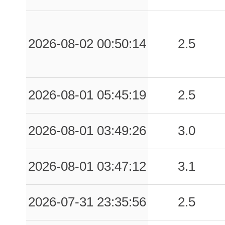
0.05
SDN
94
0.04
POL
82
2026-08-02 00:50:14
2.5
0.04
CVL
90
0.03
SPZ
72
2026-08-01 05:45:19
2.5
0.02
ALD
85
2026-08-01 03:49:26
3.0
2026-08-01 03:47:12
3.1
2026-07-31 23:35:56
2.5