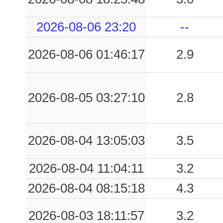
0.13
VBM
98
2026-08-06 23:20
--
0.13
BRO
93
2026-08-06 01:46:17
2.9
0.13
SBR
64
0.13
SSB
97
2026-08-05 03:27:10
2.8
0.12
SMA
80
2026-08-04 13:05:03
3.5
0.09
SAA
83
2026-08-04 11:04:11
3.2
0.08
TRS
76
2026-08-04 08:15:18
4.3
0.07
SAP
83
2026-08-03 18:11:57
3.2