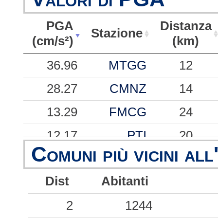
PGA
Distanza
Stazione
(cm/s²)
(km)
PGA
Stazione
Distanza
36.96
MTGG
12
(cm/s²)
(km)
28.27
CMNZ
14
13.29
FMCG
24
12.17
PTI
20
Comuni più vicini all
11.57
SNO
10
Dist
Abitanti
8.47
ACQT
34
7.50
2
RQT
1244
31