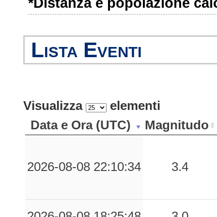
*Distanza e popolazione calco
2.86
TER
52
2.79
MVMN
58
Lista Eventi
2.37
MTCL
35
2.32
CVTM
34
Visualizza
elementi
1.91
SRL
51
Data e Ora (UTC)
Magnitudo
1.80
MTL
38
1.71
SBT
40
2026-08-08 22:10:34
3.4
1.58
ISG
67
2026-08-08 18:25:48
3.0