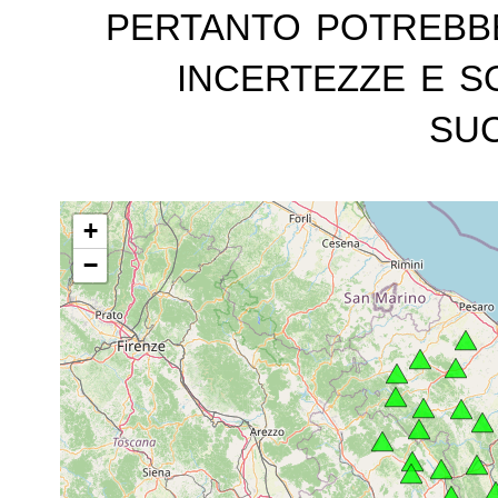
pertanto potrebb
incertezze e s
suc
+
−