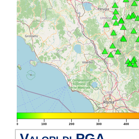
|
|
|
|
|
0
100
200
300
400
Valori di PGA