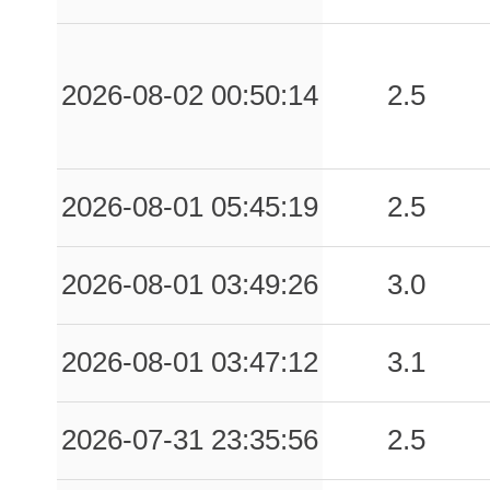
0.69
MTR
63
0.65
SIG
61
2026-08-02 00:50:14
2.5
0.63
MOMC
63
0.62
FLPC
59
2026-08-01 05:45:19
2.5
0.61
GSA
74
0.60
FOS
47
2026-08-01 03:49:26
3.0
0.57
CLF
40
2026-08-01 03:47:12
3.1
0.53
OSTR
65
2026-07-31 23:35:56
2.5
0.49
GBP
71