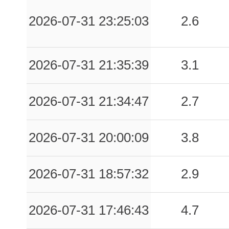
0.46
CTRL
57
2026-07-31 23:25:03
2.6
0.45
FOCC
59
0.44
SPM
67
2026-07-31 21:35:39
3.1
0.42
NCIA
41
0.41
MODF
79
2026-07-31 21:34:47
2.7
0.40
PRGL
69
2026-07-31 20:00:09
3.8
0.38
AQF
78
0.37
AMT
51
2026-07-31 18:57:32
2.9
0.37
SCO
81
2026-07-31 17:46:43
4.7
0.36
MSC
62