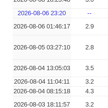
1.44
FOC
42
2026-08-06 23:20
--
1.05
PCB
58
2026-08-06 01:46:17
2.9
1.04
JESI
52
1.03
ASS
65
2026-08-05 03:27:10
2.8
0.96
SNG
69
0.96
FBR
50
2026-08-04 13:05:03
3.5
0.87
NRC
41
2026-08-04 11:04:11
3.2
0.85
CPT
48
2026-08-04 08:15:18
4.3
0.84
ANB
57
2026-08-03 18:11:57
3.2