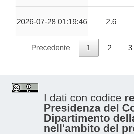
0.33
GBB
73
0.32
MBRC
91
2026-07-28 01:19:46
2.6
0.32
CSC
52
Precedente
1
2
3
0.32
CHCS
99
0.28
GLT
53
0.24
SPO1
67
0.24
CAGL
80
I dati con codice
re
0.22
ATRI
74
Presidenza del Con
Dipartimento dell
0.22
TRE2
59
nell'ambito del p