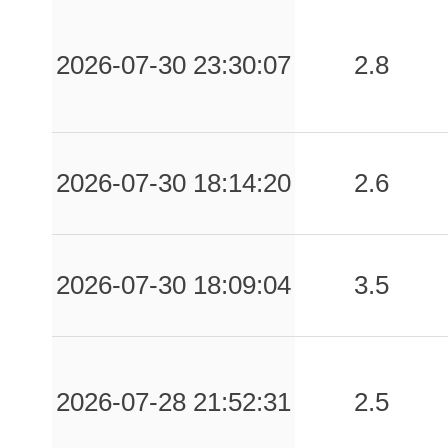
0.36
PZI1
72
2026-07-30 23:30:07
2.8
0.36
ARCV
60
0.36
CNTN
77
0.36
CNMT
71
2026-07-30 18:14:20
2.6
0.35
BRS
85
0.33
TRL
79
2026-07-30 18:09:04
3.5
0.33
BOR
67
0.33
VLFB
67
2026-07-28 21:52:31
2.5
0.33
CSA
67