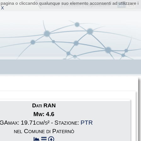
ta pagina o cliccando qualunque suo elemento acconsenti ad utilizzare i
IT
EN
Home
|
Accesso
|
Registrazione
 X
Dati RAN
Mw: 4.6
GAmax: 19.71cm/s² - Stazione:
PTR
nel Comune di Paternò