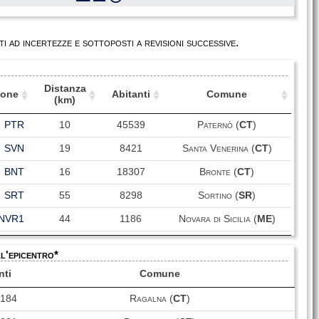
i ad incertezze e sottoposti a revisioni successive.
Distanza
ione
Abitanti
Comune
(km)
ione
Distanza
Abitanti
Comune
PTR
10
45539
Paternò (
CT
)
(km)
SVN
19
8421
Santa Venerina (
CT
)
BNT
16
18307
Bronte (
CT
)
SRT
55
8298
Sortino (
SR
)
NVR1
44
1186
Novara di Sicilia (
ME
)
PTT
54
12802
Patti (
ME
)
ll'epicentro*
Santa Teresa di Riva
STRV
51
9337
nti
Comune
(
ME
)
4184
Ragalna (
CT
)
VZZ
56
5747
Vizzini (
CT
)