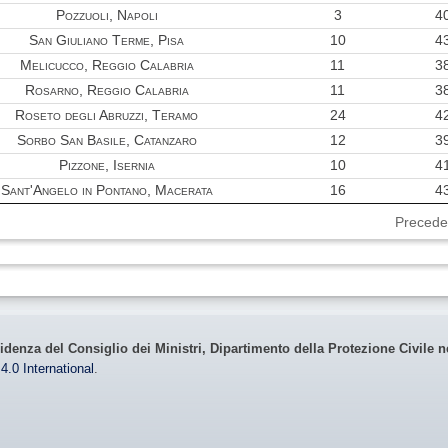
0.32
Pozzuoli, Napoli
3
4
San Giuliano Terme, Pisa
10
4
0.32
Melicucco, Reggio Calabria
11
3
0.32
Rosarno, Reggio Calabria
11
3
Roseto degli Abruzzi, Teramo
24
4
0.28
Sorbo San Basile, Catanzaro
12
3
0.24
Pizzone, Isernia
10
4
0.22
Sant'Angelo in Pontano, Macerata
16
4
0.20
Precede
0.20
0.19
0.18
idenza del Consiglio dei Ministri, Dipartimento della Protezione Civile n
0.17
4.0 International
.
0.16
0.14