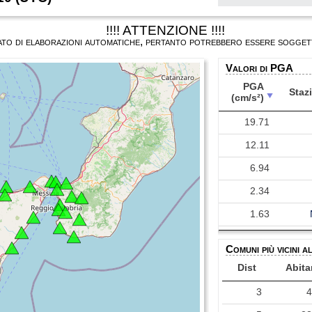
!!!! ATTENZIONE !!!!
ultato di elaborazioni automatiche, pertanto potrebbero essere soggett
Valori di PGA
PGA
Staz
(cm/s²)
PGA
Staz
19.71
(cm/s²)
12.11
6.94
2.34
1.63
1.22
Comuni più vicini a
0.86
Dist
Abita
3
0.82