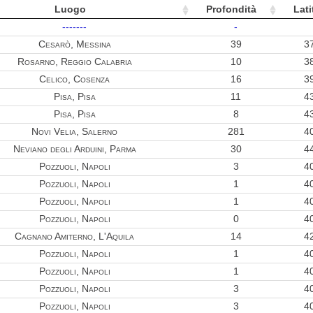
0.46
Luogo
Profondità
Lati
0.43
-------
-
Cesarò, Messina
39
3
0.43
Rosarno, Reggio Calabria
10
3
0.43
Celico, Cosenza
16
3
0.41
Pisa, Pisa
11
4
Pisa, Pisa
8
4
0.37
Novi Velia, Salerno
281
4
0.37
Neviano degli Arduini, Parma
30
4
Pozzuoli, Napoli
3
4
0.37
Pozzuoli, Napoli
1
4
Pozzuoli, Napoli
1
4
0.36
Pozzuoli, Napoli
0
4
0.35
Cagnano Amiterno, L'Aquila
14
4
Pozzuoli, Napoli
1
4
0.34
Pozzuoli, Napoli
1
4
Pozzuoli, Napoli
3
4
0.33
Pozzuoli, Napoli
3
4