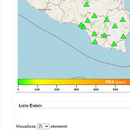
PGA
(cm/s²)
|
|
|
|
|
|
0
100
200
300
400
500
Lista Eventi
Visualizza
elementi