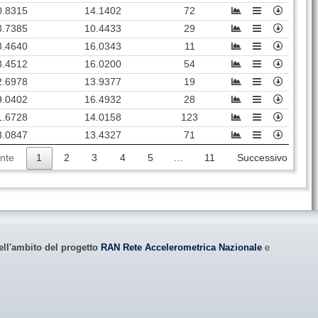
Santo Stefano di
STC
64
4415
0.8315
14.1402
72
Camastra (
ME
)
3.7385
10.4433
29
CSLA
79
3089
Castellana Sicula (
PA
)
8.4640
16.0343
11
GEA
85
71937
Gela (
CL
)
8.4512
16.0200
54
2.6978
13.9377
19
SCZA
64
1871
Scaletta Zanclea (
ME
)
9.0402
16.4932
28
NSC
73
25179
Niscemi (
CL
)
1.6728
14.0158
123
RCPC
81
172479
Reggio di Calabria (
RC
)
3.0847
13.4327
71
LAZR
75
5672
Motta San Giovanni (
RC
)
nte
1
2
3
4
5
…
11
Successivo
MZZ
71
30397
Milazzo (
ME
)
PZAM
57
20733
Piazza Armerina (
EN
)
Santo Stefano in
GMB
99
1091
Aspromonte (
RC
)
ell'ambito del progetto
RAN Rete Accelerometrica Nazionale
e
LPR1
91
12508
Lipari (
ME
)
SCI
97
4576
Scilla (
RC
)
BAG
90
953
Bagaladi (
RC
)