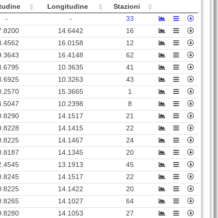
VLS2
90
12920
Villa San Giovanni (
RC
)
tudine
Longitudine
Stazioni
MST
58
4388
Mistretta (
ME
)
-
-
33
7.8200
14.6442
16
ARMO
84
172479
Reggio di Calabria (
RC
)
8.4562
16.0158
12
GEL
85
71937
Gela (
CL
)
9.3643
16.4148
62
VLTR
79
8148
Villafranca Tirrena (
ME
)
3.6795
10.3635
41
3.6925
10.3263
43
ISI
95
16187
Ispica (
RG
)
0.2570
15.3665
1
Santa Croce Camerina
SCR
98
10912
4.5047
10.2398
8
(
RG
)
0.8290
14.1517
21
San Mauro Castelverde
SMCV
70
1384
0.8228
14.1415
22
(
PA
)
0.8225
14.1467
24
SPR
91
221246
Messina (
ME
)
0.8187
14.1345
20
RGS
83
72779
Ragusa (
RG
)
2.4545
13.1913
45
0.8245
14.1517
22
Melito di Porto Salvo
MLPS
81
10577
(
RC
)
0.8225
14.1422
20
0.8265
14.1027
64
GNGI
65
6179
Gangi (
PA
)
0.8280
14.1053
27