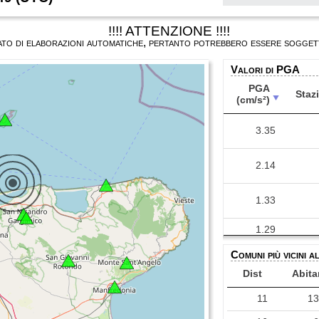
!!!! ATTENZIONE !!!!
ultato di elaborazioni automatiche, pertanto potrebbero essere soggett
Valori di PGA
PGA
Staz
(cm/s²)
PGA
Staz
(cm/s²)
3.35
2.14
1.33
1.29
0.26
Comuni più vicini a
Dist
Abita
0.24
11
1
0.16