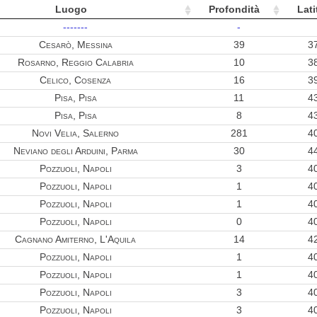
Luogo
Profondità
Lati
-------
-
Cesarò, Messina
39
3
Rosarno, Reggio Calabria
10
3
Celico, Cosenza
16
3
Pisa, Pisa
11
4
Pisa, Pisa
8
4
Novi Velia, Salerno
281
4
Neviano degli Arduini, Parma
30
4
Pozzuoli, Napoli
3
4
Pozzuoli, Napoli
1
4
Pozzuoli, Napoli
1
4
Pozzuoli, Napoli
0
4
Cagnano Amiterno, L'Aquila
14
4
Pozzuoli, Napoli
1
4
Pozzuoli, Napoli
1
4
Pozzuoli, Napoli
3
4
Pozzuoli, Napoli
3
4