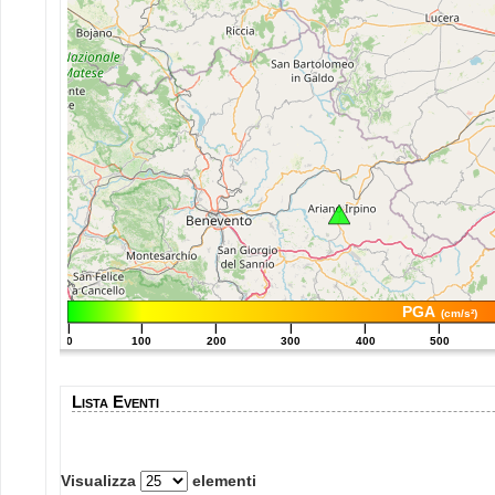
PGA
(cm/s²)
|
|
|
|
|
|
0
100
200
300
400
500
Lista Eventi
Visualizza
elementi