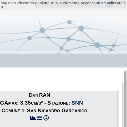
ta pagina o cliccando qualunque suo elemento acconsenti ad utilizzare i
IT
EN
Home
|
Accesso
|
Registrazione
 X
Dati RAN
GAmax: 3.35cm/s² - Stazione:
SNN
 Comune di San Nicandro Garganico