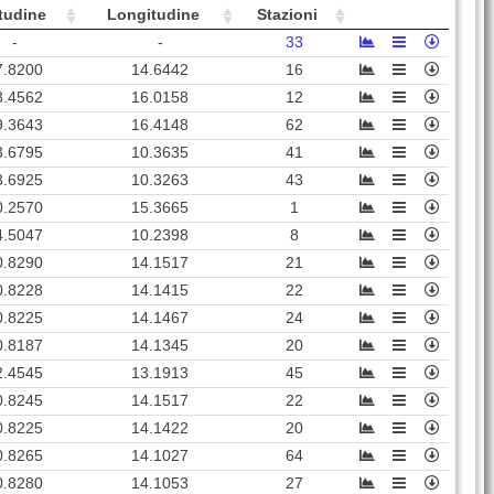
tudine
Longitudine
Stazioni
-
-
33
7.8200
14.6442
16
8.4562
16.0158
12
9.3643
16.4148
62
3.6795
10.3635
41
3.6925
10.3263
43
0.2570
15.3665
1
4.5047
10.2398
8
0.8290
14.1517
21
0.8228
14.1415
22
0.8225
14.1467
24
0.8187
14.1345
20
2.4545
13.1913
45
0.8245
14.1517
22
0.8225
14.1422
20
0.8265
14.1027
64
0.8280
14.1053
27