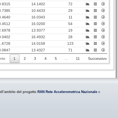
0.8315
14.1402
72
3.7385
10.4433
29
8.4640
16.0343
11
8.4512
16.0200
54
2.6978
13.9377
19
9.0402
16.4932
28
1.6728
14.0158
123
3.0847
13.4327
71
nte
1
2
3
4
5
…
11
Successivo
ell'ambito del progetto
RAN Rete Accelerometrica Nazionale
e