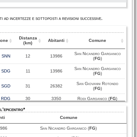
i ad incertezze e sottoposti a revisioni successive.
Distanza
ione
Abitanti
Comune
(km)
ione
Distanza
Abitanti
Comune
San Nicandro Garganico
SNN
(km)
12
13986
(
FG
)
San Nicandro Garganico
SDG
11
13986
(
FG
)
San Giovanni Rotondo
SGD
31
26382
(
FG
)
RDG
30
3350
Rodi Garganico (
FG
)
ASR
82
5925
Ascoli Satriano (
FG
)
ll'epicentro*
nti
Comune
MNN
47
54342
Manfredonia (
FG
)
3986
San Nicandro Garganico (
FG
)
ISTM
20
464
Isole Tremiti (
FG
)