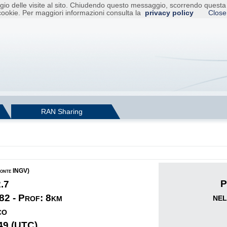
raggio delle visite al sito. Chiudendo questo messaggio, scorrendo ques
cookie. Per maggiori informazioni consulta la
privacy policy
Close
RAN Sharing
fonte INGV)
P
2.7
nel
82 - Prof: 8km
co
49 (UTC)