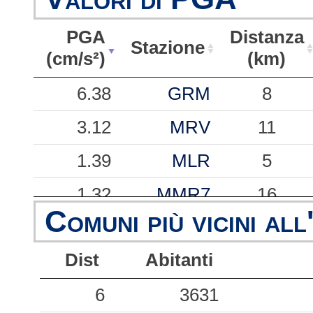
PGA
Distanza
Stazione
(cm/s²)
(km)
PGA
Stazione
Distanza
6.38
GRM
8
(cm/s²)
(km)
3.12
MRV
11
1.39
MLR
5
1.32
MMR7
16
Comuni più vicini all
0.52
GSS
57
Dist
Abitanti
0.40
SAR
25
0.29
6
BRN
3631
27