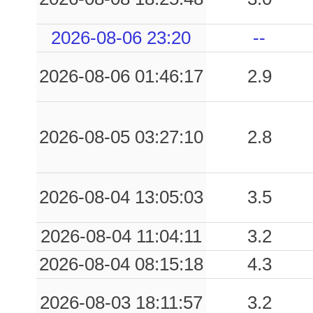
0.07
SIN
39
2026-08-06 23:20
--
0.06
TRO
48
2026-08-06 01:46:17
2.9
0.05
MRM
45
0.05
ROT7
40
2026-08-05 03:27:10
2.8
0.04
VGG
39
0.04
PIE
54
2026-08-04 13:05:03
3.5
0.03
SMR
45
2026-08-04 11:04:11
3.2
0.02
CVL
60
2026-08-04 08:15:18
4.3
0.02
SPA
52
2026-08-03 18:11:57
3.2