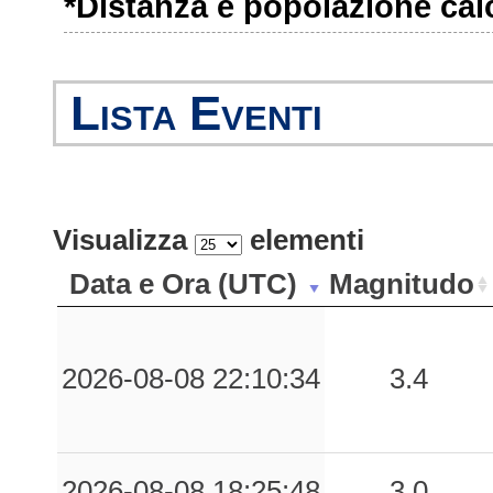
*Distanza e popolazione calco
0.15
LTR
26
0.15
SLC1
23
Lista Eventi
0.14
PRA
40
0.14
TGN
28
0.12
LRS
24
Visualizza
elementi
0.10
ORS
53
Data e Ora (UTC)
Magnitudo
0.10
STL
34
0.10
PTZ
43
2026-08-08 22:10:34
3.4
0.09
SNA
37
0.08
VNN
55
2026-08-08 18:25:48
3.0