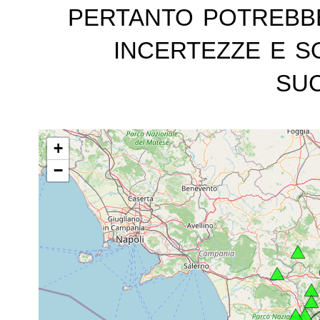
pertanto potrebb
incertezze e s
suc
+
−