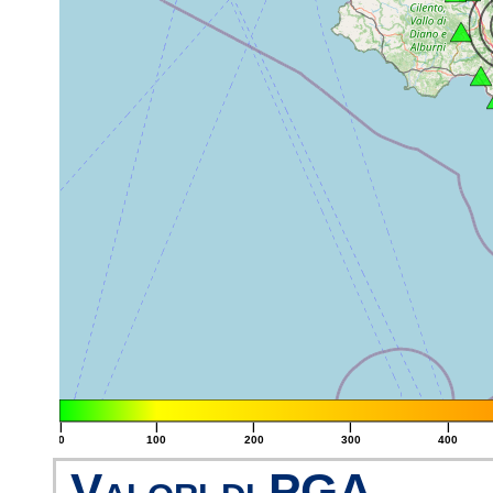
|
|
|
|
|
0
100
200
300
400
Valori di PGA