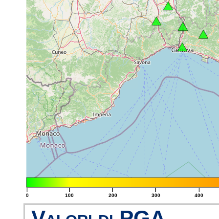
|
|
|
|
|
0
100
200
300
400
Valori di PGA