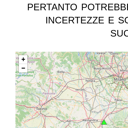
pertanto potrebb
incertezze e s
suc
+
−