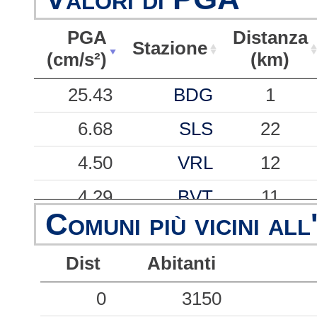
PGA
Distanza
Stazione
(cm/s²)
(km)
PGA
Stazione
Distanza
25.43
BDG
1
(cm/s²)
(km)
6.68
SLS
22
4.50
VRL
12
4.29
BVT
11
Comuni più vicini all
1.20
BTTL
31
Dist
Abitanti
1.14
VRSI
26
1.08
0
PNM
3150
25