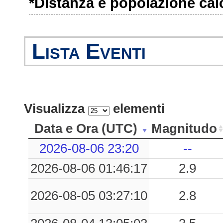
*Distanza e popolazione calco
0.45
RVR
45
0.43
RNS
55
Lista Eventi
0.38
AUL
43
0.34
GNV
55
0.28
SARM
63
Visualizza
elementi
0.25
TRT
72
Data e Ora (UTC)
Magnitudo
0.22
NVG
73
2026-08-06 23:20
--
2026-08-06 01:46:17
2.9
0.22
LSP
47
0.21
VGL
69
2026-08-05 03:27:10
2.8
0.20
SNZ1
68