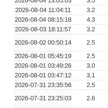
2026-08-04 13:05:03
3.5
0.20
PTV
94
2026-08-04 11:04:11
3.2
2026-08-04 08:15:18
4.3
0.16
TZVP
46
2026-08-03 18:11:57
3.2
0.14
CME
81
2026-08-02 00:50:14
2.5
0.13
OVD
79
0.12
FRN
44
2026-08-01 05:45:19
2.5
2026-08-01 03:49:26
3.0
0.10
PAR
64
2026-08-01 03:47:12
3.1
0.09
PZS
64
2026-07-31 23:35:56
2.5
0.07
BGL
95
2026-07-31 23:25:03
2.6
0.07
VLM
69