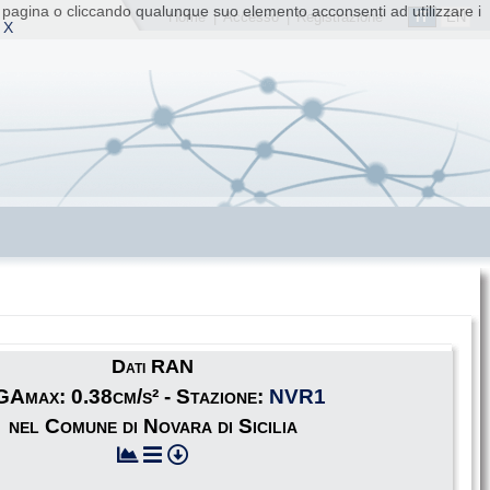
ta pagina o cliccando qualunque suo elemento acconsenti ad utilizzare i
IT
EN
Home
|
Accesso
|
Registrazione
 X
Dati RAN
Amax: 0.38cm/s² - Stazione:
NVR1
nel Comune di Novara di Sicilia