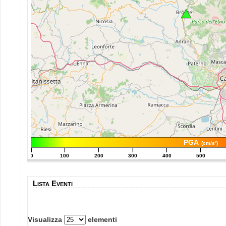
PGA
(cm/s²)
|
|
|
|
|
|
0
100
200
300
400
500
Lista Eventi
Visualizza
elementi