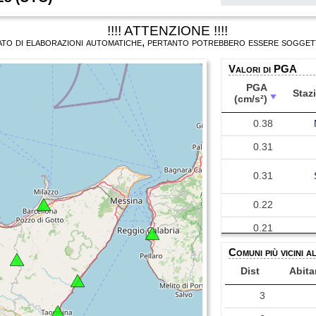
!!!! ATTENZIONE !!!!
ultato di elaborazioni automatiche, pertanto potrebbero essere soggett
Valori di PGA
PGA
Staz
(cm/s²)
PGA
Staz
0.38
(cm/s²)
0.31
0.31
0.22
0.21
Comuni più vicini a
0.19
Dist
Abita
0.14
3
0.12