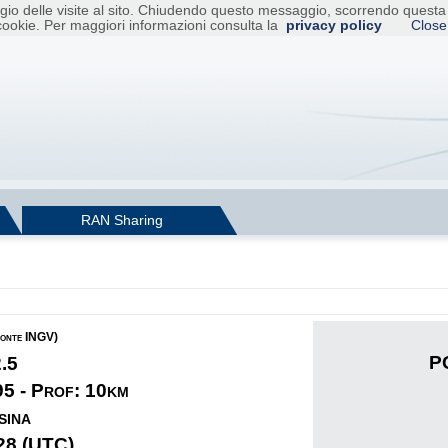
raggio delle visite al sito. Chiudendo questo messaggio, scorrendo ques
cookie. Per maggiori informazioni consulta la
privacy policy
Close
RAN Sharing
fonte INGV)
PG
2.5
95 - Prof: 10km
sina
28 (UTC)