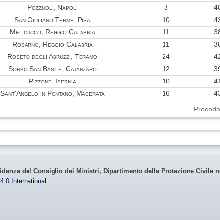
Pozzuoli, Napoli
3
4
San Giuliano Terme, Pisa
10
4
Melicucco, Reggio Calabria
11
3
Rosarno, Reggio Calabria
11
3
Roseto degli Abruzzi, Teramo
24
4
Sorbo San Basile, Catanzaro
12
3
Pizzone, Isernia
10
4
Sant'Angelo in Pontano, Macerata
16
4
Precede
idenza del Consiglio dei Ministri, Dipartimento della Protezione Civile n
4.0 International
.