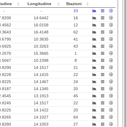
tudine
Longitudine
Stazioni
-
-
33
7.8200
14.6442
16
8.4562
16.0158
12
9.3643
16.4148
62
3.6795
10.3635
41
3.6925
10.3263
43
0.2570
15.3665
1
4.5047
10.2398
8
0.8290
14.1517
21
0.8228
14.1415
22
0.8225
14.1467
24
0.8187
14.1345
20
2.4545
13.1913
45
0.8245
14.1517
22
0.8225
14.1422
20
0.8265
14.1027
64
0.8280
14.1053
27