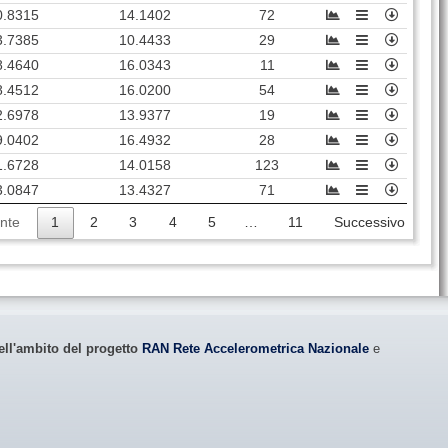
0.8315
14.1402
72
3.7385
10.4433
29
8.4640
16.0343
11
8.4512
16.0200
54
2.6978
13.9377
19
9.0402
16.4932
28
1.6728
14.0158
123
3.0847
13.4327
71
nte
1
2
3
4
5
…
11
Successivo
ell'ambito del progetto
RAN Rete Accelerometrica Nazionale
e