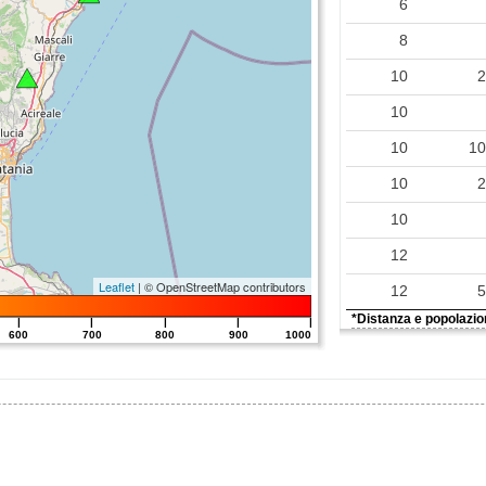
6
0.11
8
0.03
10
0.02
10
10
1
10
10
12
Leaflet
| © OpenStreetMap contributors
12
*Distanza e popolazion
|
|
|
|
|
600
700
800
900
1000