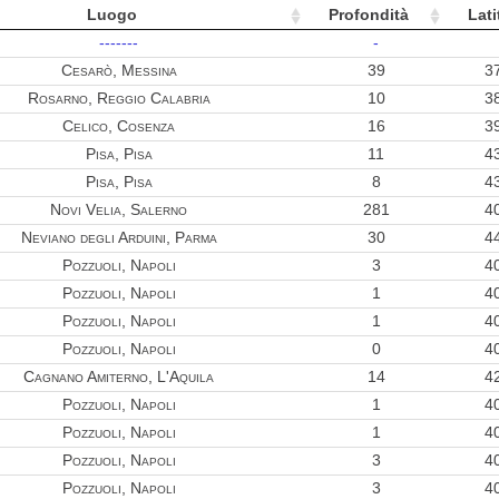
Luogo
Profondità
Lati
-------
-
Cesarò, Messina
39
3
Rosarno, Reggio Calabria
10
3
Celico, Cosenza
16
3
Pisa, Pisa
11
4
Pisa, Pisa
8
4
Novi Velia, Salerno
281
4
Neviano degli Arduini, Parma
30
4
Pozzuoli, Napoli
3
4
Pozzuoli, Napoli
1
4
Pozzuoli, Napoli
1
4
Pozzuoli, Napoli
0
4
Cagnano Amiterno, L'Aquila
14
4
Pozzuoli, Napoli
1
4
Pozzuoli, Napoli
1
4
Pozzuoli, Napoli
3
4
Pozzuoli, Napoli
3
4