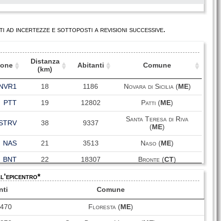
i ad incertezze e sottoposti a revisioni successive.
Distanza
ione
Abitanti
Comune
(km)
ione
Distanza
Abitanti
Comune
NVR1
18
1186
Novara di Sicilia (
ME
)
(km)
PTT
19
12802
Patti (
ME
)
Santa Teresa di Riva
STRV
38
9337
(
ME
)
NAS
21
3513
Naso (
ME
)
BNT
22
18307
Bronte (
CT
)
ll'epicentro*
TOR
14
5792
Tortorici (
ME
)
nti
Comune
TAO
34
10473
Taormina (
ME
)
470
Floresta (
ME
)
BCL
36
30397
Milazzo (
ME
)