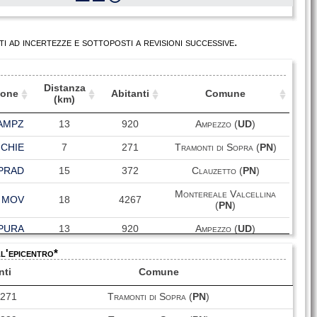
i ad incertezze e sottoposti a revisioni successive.
Distanza
ione
Abitanti
Comune
(km)
ione
Distanza
Abitanti
Comune
AMPZ
13
920
Ampezzo (
UD
)
(km)
CHIE
7
271
Tramonti di Sopra (
PN
)
PRAD
15
372
Clauzetto (
PN
)
Montereale Valcellina
MOV
18
4267
(
PN
)
PURA
13
920
Ampezzo (
UD
)
ll'epicentro*
FDS
19
923
Forni di Sopra (
UD
)
nti
Comune
CLA
16
883
Claut (
PN
)
271
Tramonti di Sopra (
PN
)
PALA
18
372
Clauzetto (
PN
)