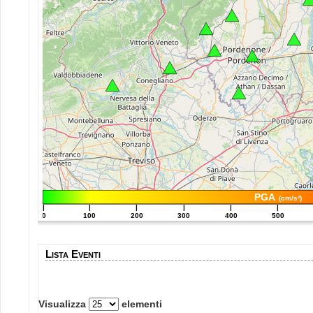
PGA
(cm/s²)
|
|
|
|
|
|
0
100
200
300
400
500
Lista Eventi
Visualizza
elementi