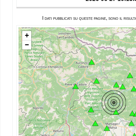
I dati pubblicati su queste pagine, sono il ris
+
−