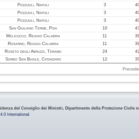
Pozzuoli, Napoli
3
4
Pozzuoli, Napoli
3
4
Pozzuoli, Napoli
3
4
San Giuliano Terme, Pisa
10
4
Melicucco, Reggio Calabria
11
3
Rosarno, Reggio Calabria
11
3
Roseto degli Abruzzi, Teramo
24
4
Sorbo San Basile, Catanzaro
12
3
Precede
idenza del Consiglio dei Ministri, Dipartimento della Protezione Civile n
4.0 International
.