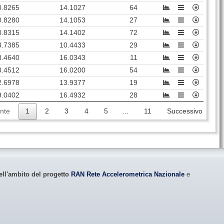
0.8265
14.1027
64
0.8280
14.1053
27
0.8315
14.1402
72
3.7385
10.4433
29
8.4640
16.0343
11
8.4512
16.0200
54
2.6978
13.9377
19
9.0402
16.4932
28
nte
1
2
3
4
5
…
11
Successivo
ell'ambito del progetto
RAN Rete Accelerometrica Nazionale
e