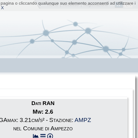
ta pagina o cliccando qualunque suo elemento acconsenti ad utilizzare i
IT
EN
Home
|
Accesso
|
Registrazione
 X
Dati RAN
Mw: 2.6
GAmax: 3.21cm/s² - Stazione:
AMPZ
nel Comune di Ampezzo