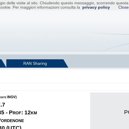
raggio delle visite al sito. Chiudendo questo messaggio, scorrendo ques
cookie. Per maggiori informazioni consulta la
privacy policy
Close
RAN Sharing
fonte INGV)
2.7
P
85 - Prof: 12km
 Pordenone
30 (UTC)