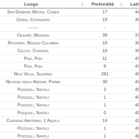
0.15
Luogo
Profondità
Lati
San Damiano Macra, Cuneo
17
4
0.14
Cerva, Catanzaro
19
3
0.14
-------
-
Cesarò, Messina
39
3
0.13
Rosarno, Reggio Calabria
10
3
0.11
Celico, Cosenza
16
3
0.10
Pisa, Pisa
11
4
Pisa, Pisa
8
4
0.08
Novi Velia, Salerno
281
4
Neviano degli Arduini, Parma
30
4
0.08
Pozzuoli, Napoli
3
4
0.08
Pozzuoli, Napoli
1
4
0.08
Pozzuoli, Napoli
1
4
Pozzuoli, Napoli
0
4
0.08
Cagnano Amiterno, L'Aquila
14
4
0.05
Pozzuoli, Napoli
1
4
0.02
Pozzuoli, Napoli
1
4