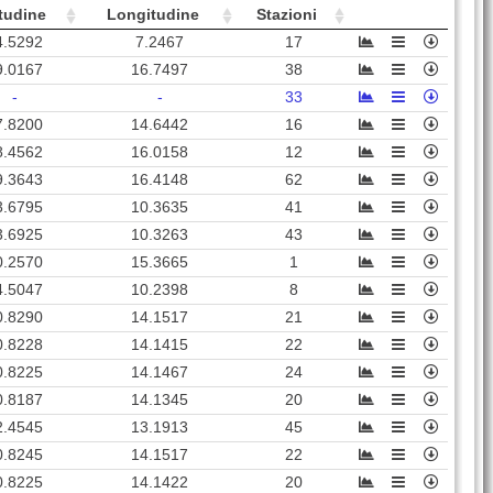
MAJ
31
5834
Majano (
UD
)
tudine
Longitudine
Stazioni
Pasiano di Pordenone
4.5292
7.2467
17
PAS
52
7760
(
PN
)
9.0167
16.7497
38
DANT
32
438
Danta di Cadore (
BL
)
-
-
33
7.8200
14.6442
16
VAV
36
3917
Valvasone Arzene (
PN
)
8.4562
16.0158
12
POLC
36
3123
Polcenigo (
PN
)
9.3643
16.4148
62
CDN
44
15877
Codroipo (
UD
)
3.6795
10.3635
41
3.6925
10.3263
43
Sernaglia della Battaglia
SERN
67
6086
(
TV
)
0.2570
15.3665
1
4.5047
10.2398
8
INVI
17
1280
Enemonzo (
UD
)
0.8290
14.1517
21
PVC
29
3681
Pieve di Cadore (
BL
)
0.8228
14.1415
22
MASA
57
2068
Torreano (
UD
)
0.8225
14.1467
24
0.8187
14.1345
20
CVF
60
10875
Cividale del Friuli (
UD
)
2.4545
13.1913
45
UDIN
49
97736
Udine (
UD
)
0.8245
14.1517
22
GEPF
33
10544
Gemona del Friuli (
UD
)
0.8225
14.1422
20