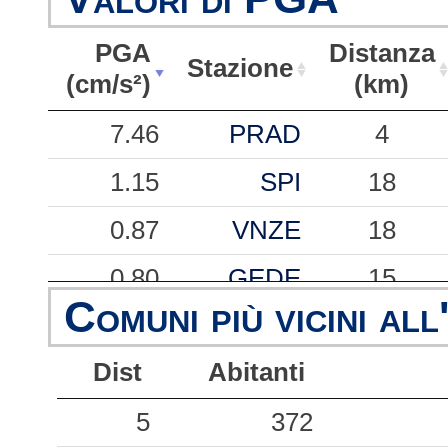
PGA
Distanza
Stazione
(cm/s²)
(km)
PGA
Stazione
Distanza
7.46
PRAD
4
(cm/s²)
(km)
1.15
SPI
18
0.87
VNZE
18
0.80
GEDE
15
Comuni più vicini all
0.76
TRA
10
Dist
Abitanti
0.73
SDF
13
0.51
5
GESC
372
17