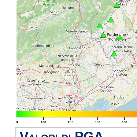
|
|
|
|
|
0
100
200
300
400
Valori di PGA