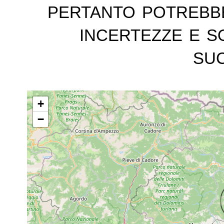
pertanto potrebb
incertezze e s
suc
+
−