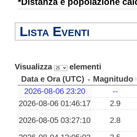
*Distanza e popolazione calco
0.07
SAC
46
0.07
AVI
34
Lista Eventi
0.06
CVF
44
0.06
MASA
40
0.05
GEPF
16
Visualizza
elementi
0.04
UDIN
33
Data e Ora (UTC)
Magnitudo
0.04
CVD
42
2026-08-06 23:20
--
2026-08-06 01:46:17
2.9
0.03
POLC
43
2026-08-05 03:27:10
2.8