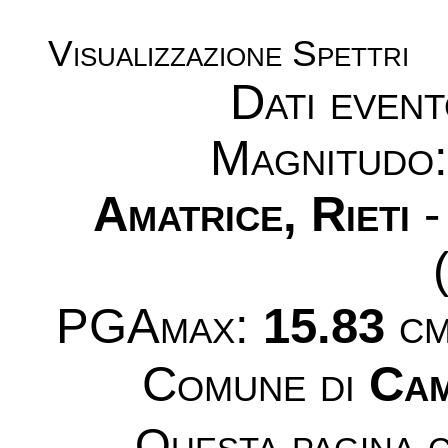
Visualizzazione Spettri
Dati even
Magnitudo
Amatrice, Rieti
-
PGAmax:
15.83
cm
Comune di
Cam
Questa pagina c