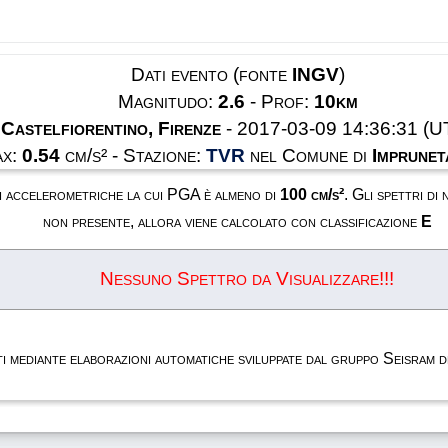
Dati evento (fonte
INGV
)
Magnitudo:
2.6
- Prof:
10km
Castelfiorentino, Firenze
- 2017-03-09 14:36:31 (U
x:
0.54
cm/s² - Stazione:
TVR
nel Comune di
Imprunet
oni accelerometriche la cui PGA è almeno di
100 cm/s²
. Gli spettri di
non presente, allora viene calcolato con classificazione
E
Nessuno Spettro da Visualizzare!!!
rati mediante elaborazioni automatiche sviluppate dal gruppo Seisram 