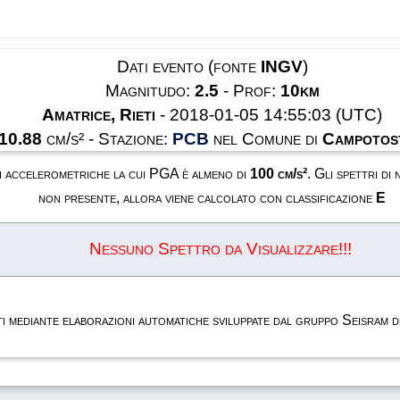
Dati evento (fonte
INGV
)
Magnitudo:
2.5
- Prof:
10km
Amatrice, Rieti
- 2018-01-05 14:55:03 (UTC)
10.88
cm/s² - Stazione:
PCB
nel Comune di
Campotost
oni accelerometriche la cui PGA è almeno di
100 cm/s²
. Gli spettri di
non presente, allora viene calcolato con classificazione
E
Nessuno Spettro da Visualizzare!!!
rati mediante elaborazioni automatiche sviluppate dal gruppo Seisram 