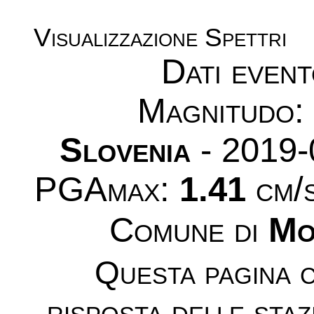
Visualizzazione Spettri
Dati even
Magnitudo
Slovenia
- 2019-
PGAmax:
1.41
cm/s
Comune di
Mo
Questa pagina c
risposta delle sta