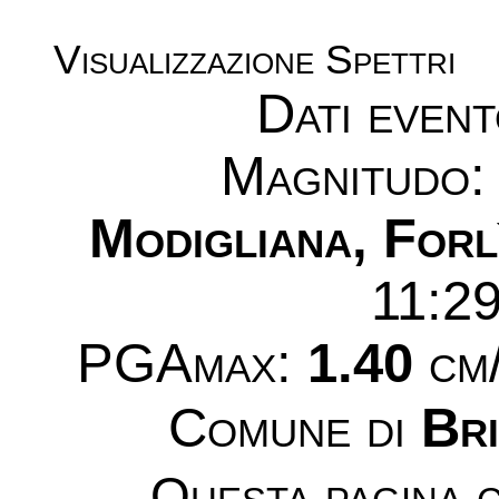
Visualizzazione Spettri
Dati even
Magnitudo
Modigliana, Forl
11:2
PGAmax:
1.40
cm/
Comune di
Bri
Questa pagina c