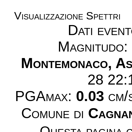
Visualizzazione Spettri
Dati even
Magnitudo
Montemonaco, As
28 22:
PGAmax:
0.03
cm/s
Comune di
Cagnan
Questa pagina c