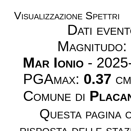
Visualizzazione Spettri
Dati even
Magnitudo
Mar Ionio
- 2025
PGAmax:
0.37
cm/
Comune di
Placan
Questa pagina c
risposta delle sta