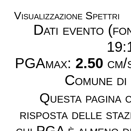
Visualizzazione Spettri
Dati evento (f
19:
PGAmax:
2.50
cm/s
Comune di
Questa pagina c
risposta delle sta
cui PGA è almeno d