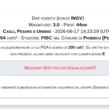
Dati evento (fonte
INGV
)
Magnitudo:
3.0
- Prof:
44km
Cagli, Pesaro e Urbino
- 2026-06-17 14:23:29 (UT
.54
cm/s² - Stazione:
PIBC
nel Comune di
Piobbico (Pe
oni accelerometriche la cui PGA è almeno di
100 cm/s²
. Gli spettri di
non presente, allora viene calcolato con classificazione
E
Nessuno Spettro da Visualizzare!!!
rati mediante elaborazioni automatiche sviluppate dal gruppo Seisram 