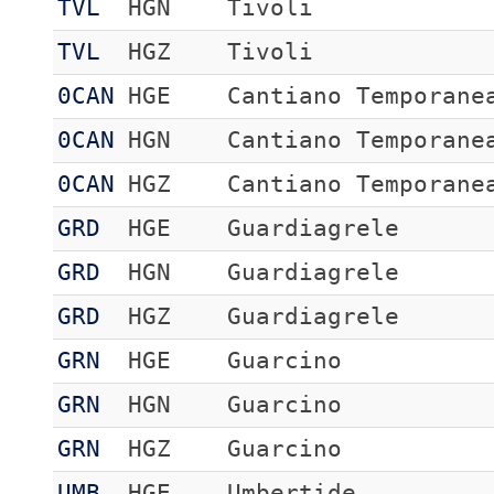
TVL
HGN
Tivoli
TVL
HGZ
Tivoli
0CAN
HGE
Cantiano Temporane
0CAN
HGN
Cantiano Temporane
0CAN
HGZ
Cantiano Temporane
GRD
HGE
Guardiagrele
GRD
HGN
Guardiagrele
GRD
HGZ
Guardiagrele
GRN
HGE
Guarcino
GRN
HGN
Guarcino
GRN
HGZ
Guarcino
UMB
HGE
Umbertide