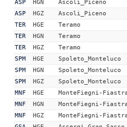
ASP
HGN
Ascoli_Piceno
ASP
HGZ
Ascoli_Piceno
TER
HGE
Teramo
TER
HGN
Teramo
TER
HGZ
Teramo
SPM
HGE
Spoleto_Monteluco
SPM
HGN
Spoleto_Monteluco
SPM
HGZ
Spoleto_Monteluco
MNF
HGE
MonteFiegni-Fiastr
MNF
HGN
MonteFiegni-Fiastr
MNF
HGZ
MonteFiegni-Fiastr
GSA
HGE
Assergi Gran Sasso