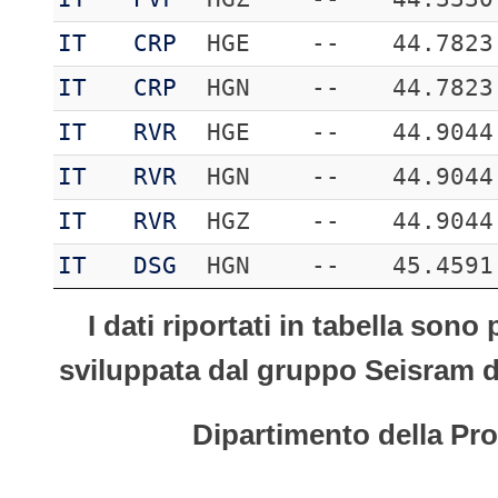
IT
CRP
HGE
--
44.7823
IT
CRP
HGN
--
44.7823
IT
RVR
HGE
--
44.9044
IT
RVR
HGN
--
44.9044
IT
RVR
HGZ
--
44.9044
IT
DSG
HGN
--
45.4591
I dati riportati in tabella son
sviluppata dal gruppo Seisram del
Dipartimento della Pro