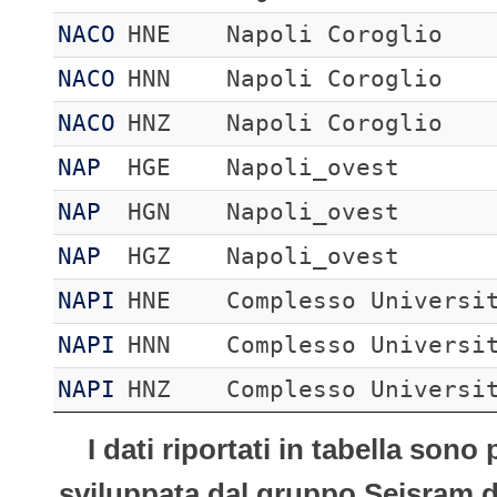
NACO
HNE
Napoli Coroglio
NACO
HNN
Napoli Coroglio
NACO
HNZ
Napoli Coroglio
NAP
HGE
Napoli_ovest
NAP
HGN
Napoli_ovest
NAP
HGZ
Napoli_ovest
NAPI
HNE
Complesso Universi
NAPI
HNN
Complesso Universi
NAPI
HNZ
Complesso Universi
I dati riportati in tabella son
sviluppata dal gruppo Seisram del