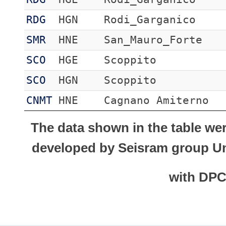
RDG
HGN
Rodi_Garganico
SMR
HNE
San_Mauro_Forte
SCO
HGE
Scoppito
SCO
HGN
Scoppito
CNMT
HNE
Cagnano Amiterno
The data shown in the table we
developed by Seisram group Uni
with DP